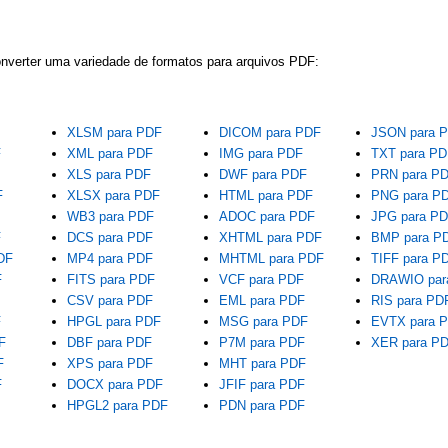
onverter uma variedade de formatos para arquivos PDF:
XLSM para PDF
DICOM para PDF
JSON para 
F
XML para PDF
IMG para PDF
TXT para PD
F
XLS para PDF
DWF para PDF
PRN para P
F
XLSX para PDF
HTML para PDF
PNG para P
F
WB3 para PDF
ADOC para PDF
JPG para P
F
DCS para PDF
XHTML para PDF
BMP para P
DF
MP4 para PDF
MHTML para PDF
TIFF para P
F
FITS para PDF
VCF para PDF
DRAWIO par
CSV para PDF
EML para PDF
RIS para PD
F
HPGL para PDF
MSG para PDF
EVTX para 
F
DBF para PDF
P7M para PDF
XER para P
F
XPS para PDF
MHT para PDF
F
DOCX para PDF
JFIF para PDF
F
HPGL2 para PDF
PDN para PDF