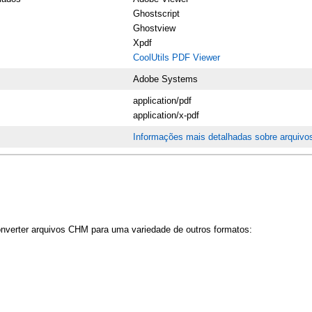
Ghostscript
Ghostview
Xpdf
CoolUtils PDF Viewer
Adobe Systems
application/pdf
application/x-pdf
Informações mais detalhadas sobre arquiv
onverter arquivos CHM para uma variedade de outros formatos: