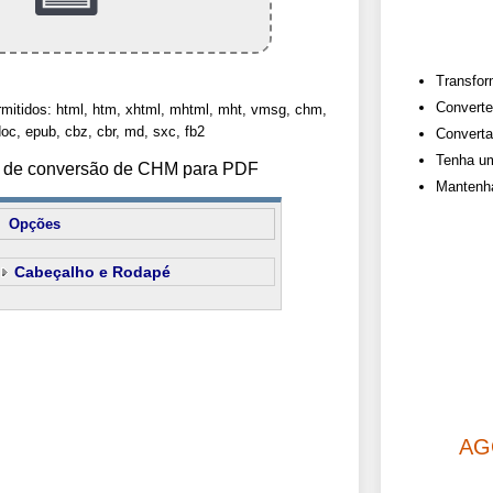
Transfor
Converte
rmitidos: html, htm, xhtml, mhtml, mht, vmsg, chm,
oc, epub, cbz, cbr, md, sxc, fb2
Converta
Tenha um
es de conversão de CHM para PDF
Mantenha
Opções
Cabeçalho e Rodapé
AG