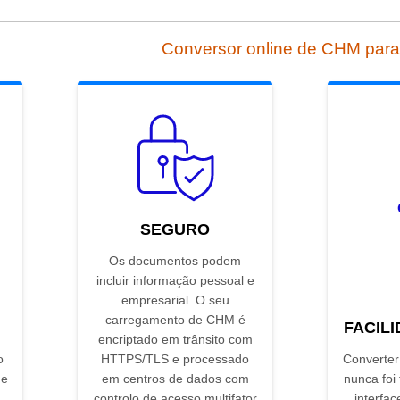
Conversor online de CHM par
SEGURO
Os documentos podem
incluir informação pessoal e
empresarial. O seu
carregamento de CHM é
FACIL
encriptado em trânsito com
o
HTTPS/TLS e processado
Converte
 e
em centros de dados com
nunca foi
controlo de acesso multifator
interfac