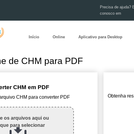
Precisa de ajuda? 
conosco em
Início
Online
Aplicativo para Desktop
ine de CHM para PDF
erter CHM em PDF
Obtenha res
 arquivo CHM para converter PDF
te os arquivos aqui ou
ique para selecionar