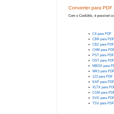
Converter para PDF
Com o CoolUtils, é possível c
C4 para PDF
CBR para PD
CBZ para PD
CHM para PD
PST para PD
OST para PD
MBOX para P
WK3 para PD
123 para PDF
KAP para PD
XLTX para PD
CGM para PD
SVG para PD
TSV para PD