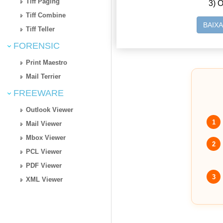
Tiff Paging
3) O
Tiff Combine
BAIX
Tiff Teller
FORENSIC
Print Maestro
Mail Terrier
FREEWARE
Outlook Viewer
1
Mail Viewer
Mbox Viewer
2
PCL Viewer
PDF Viewer
3
XML Viewer