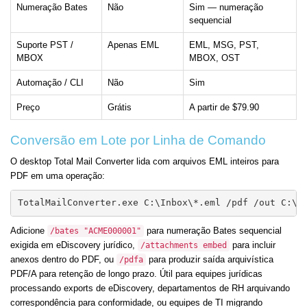
Numeração Bates
Não
Sim — numeração
sequencial
Suporte PST /
Apenas EML
EML, MSG, PST,
MBOX
MBOX, OST
Automação / CLI
Não
Sim
Preço
Grátis
A partir de $79.90
Conversão em Lote por Linha de Comando
O desktop Total Mail Converter lida com arquivos EML inteiros para
PDF em uma operação:
TotalMailConverter.exe C:\Inbox\*.eml /pdf /out C:\P
Adicione
para numeração Bates sequencial
/bates "ACME000001"
exigida em eDiscovery jurídico,
para incluir
/attachments embed
anexos dentro do PDF, ou
para produzir saída arquivística
/pdfa
PDF/A para retenção de longo prazo. Útil para equipes jurídicas
processando exports de eDiscovery, departamentos de RH arquivando
correspondência para conformidade, ou equipes de TI migrando