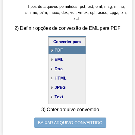
Tipos de arquivos permitidos: pst, ost, eml, msg, mime,
smime, p7m, mbox, dbx, vcf, vmbx, opf, asice, cpgz, lzh,
zcf
2) Definir opções de conversão de EML para PDF
Converter para
PDF
EML
Doc
HTML
JPEG
Text
3) Obter arquivo convertido
BAIXAR ARQUIVO CONVERTIDO