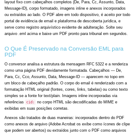
layout fixo com cabeçalhos completos (De, Para, Cc, Assunto, Data,
Message-ID), corpo formatado, imagens inline e anexos incorporados
ou extraídos ao lado. O PDF abre em todo dispositivo, é aceito por todo
portal de evidência de email e plataforma de descoberta jurídica, e
serve como registro arquivístico evidente de adulteração. Solte seu
arquivo .eml acima e baixe um PDF pronto para tribunal em segundos.
O Que É Preservado na Conversão EML para
PDF
O conversor analisa a estrutura da mensagem RFC 5322 e a renderiza
como uma página PDF devidamente formatada. Cabeçalhos — De,
Para, Cc, Cco, Assunto, Data, Message-ID — aparecem no topo em
um bloco de cabeçalho padrão. O corpo do email é renderizado com a
formatação HTML original (fontes, cores, links, tabelas) ou como texto
simples se a fonte for text/plain. Imagens inline incorporadas via
referências
no corpo HTML são decodificadas do MIME e
cid:
exibidas em suas posições corretas.
Anexos são tratados de duas maneiras: incorporados dentro do PDF
como anexos de arquivo (Adobe Acrobat os exibe como ícones de clipe
que podem ser abertos) ou extraídos junto com o PDF como arquivos