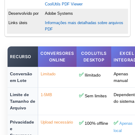
CoolUtils PDF Viewer
Desenvolvido por
Adobe Systems
Links úteis
Informações mais detalhadas sobre arquivos
PDF
CONVERSORES
COOLUTILS
EXCEL
RECURSO
ONLINE
DESKTOP
INTEGRA
Conversão
Apenas
Limitado
✅
Ilimitado
em Lote
manual
Limite de
Dependent
1-5MB
✅
Sem limites
Tamanho de
do sistema
Arquivo
Privacidade
Upload necessário
✅
✅
100% offline
Apenas
e
local