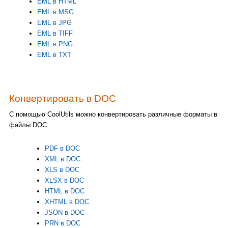
EML в HTML
EML в MSG
EML в JPG
EML в TIFF
EML в PNG
EML в TXT
Конвертировать в DOC
С помощью CoolUtils можно конвертировать различные форматы в
файлы DOC:
PDF в DOC
XML в DOC
XLS в DOC
XLSX в DOC
HTML в DOC
XHTML в DOC
JSON в DOC
PRN в DOC