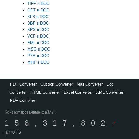
TIFF в DOC
ODT в DOC
XLR в DOC
DBF в DOC
XPS в DOC
VCF в DOC
EML в DOC
MSG в DOC
P7M в DOC
MHT в DOC
PDF Converter
,
Outlook Converter
,
Mail Converter
,
Doc
Converter
,
HTML Converter
,
Excel Converter
,
XML Converter
,
PDF Combine
Конвертированные файлы:
156,317,802
/
4,770 TB