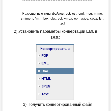
Разрешенные типы файлов: pst, ost, eml, msg, mime,
smime, p7m, mbox, dbx, vcf, vmbx, opf, asice, cpgz, lzh,
zcf
2) Установить параметры конвертации EML в
DOC
Конвертировать в
PDF
EML
Doc
HTML
JPEG
Text
3) Получить конвертированный файл