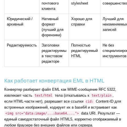
почтового
stylesheet
совершенство
клиента
Юридический /
Нативный
Хорошо для
Лучший для
архивный
формат
справки
неизменяемы
(лучший для
записей
форензики)
Редактируемость
Заголовки
Полностью
Не без
редактируемы
редактируемый
специализиро
в текстовом
HTML
инструментов
редакторе
Как работает конвертация EML в HTML
Конвертер разбирает файл EML как MIME-сообщение RFC 5322,
извлекает часть
тела (откатываясь к
,
text/html
text/plain
если HTML-части нет), разрешает все ссылки
Content-ID для
cid:
встроенных изображений, кодирует их в base64 и встраивает как
data URI. Результат —
<img src="data:image/...;base64,...">
единый самодостаточный файл HTML5, корректно отображаемый в
любом браузере без внешних файлов или сервера.