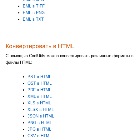
EML в TIFF
EML в PNG
EML в TXT
Конвертировать в HTML
С помощью CoolUtils можно конвертировать различные форматы в
файлы HTML:
PST в HTML
OST в HTML
PDF в HTML
XML в HTML
XLS в HTML
XLSX в HTML
JSON в HTML
PNG в HTML
JPG в HTML
CSV в HTML