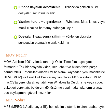
iPhone kayıtları desteklenir
— iPhone'da çekilen MOV
dosyaları sorunsuz işlenir
Yazılım kurulumu gerekmez
— Windows, Mac, Linux veya
mobil cihazda her tarayıcıdan yükleyin
Dosyalar 1 saat sonra silinir
— yüklenen dosyalar
sunucudan otomatik olarak kaldırılır
MOV Nedir?
MOV, Apple'ın 1991 yılında tanıttığı QuickTime film kapsayıcı
formatıdır. Tek bir dosyada video, ses, efekt ve birden fazla parça
barındırabilir. iPhone'lar videoyu MOV olarak kaydeder (yeni modellerde
HEVC MOV) ve Final Cut Pro varsayılan olarak MOV'a aktarır. MOV
macOS'ta yerel olarak oynatılırken Windows'ta QuickTime veya codec
paketleri gerektirir; bu durum dönüştürme yapılmadan platformlar arası
ses paylaşımını güvenilmez kılar.
MP3 Nedir?
MP3 (MPEG-1 Audio Layer III), her işletim sistemi, telefon, araba teybi,