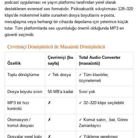
podcast uygulaması ve yayın platformu tarafından yerel olarak
desteklenen evrensel ses formatıdır. Psikoakustik sıkıştırması 128–320
kbps'de mükemmel kalite sunarken dosya boyutlarını e-posta,
mesajlaşma veya herhangi bir cihazda depolama için yeterince küçük
tutar. Tüm platformlarda ses uyumluluğu önemli olduğunda MP3 en
güvenli seçimdir.
Çevrimiçi Dönüştürücü ile Masaüstü Dönüştürücü
Çevrimiçi (bu
Total Audio Converter
Özellik
sayfa)
(masaüstü)
Toplu dönüştürme
✓ Tek dosya
✓ Tüm klasörler,
özyinelemeli
Dosya boyutu sınırı
50 MB'a kadar
Sınır yok
MP3 bit hızı
✗
✓ 32–320 kbps seçilebilir
kontrolü
Otomasyon /
✗
✓ Komut satırı, .bat, Görev
komut dosyası
Zamanlayıcı
Dosyalar yerel kalır
✗
✓ Yükleme gerekmez