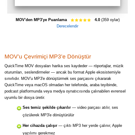
MOV'den MP3'ye Puanlama
4.0
(359 oylar)
Derecelendir
MOV'u Çevrimiçi MP3'e Dönüştür
QuickTime MOV dosyaları harika ses kaydeder — röportajlar, müzik
oturumları, seslendirmeler — ancak bu format Apple ekosistemiyle
sınırlıdır. MOV'u MP3'e dönüştürmek ses parçasını çıkararak
QuickTime veya macOS olmadan her telefonda, araba teyibinde,
podcast platformunda veya medya oynatıcısında çalınabilen evrensel
uyumlu bir dosya üretir.
Ses temiz şekilde çıkarılır
— video parçası atılır, ses
çözülerek MP3'e dönüştürülür
Her cihazda çalışır
— çıktı MP3 her yerde çalınır, Apple
yazılımı gerekmez