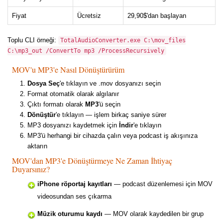
Fiyat
Ücretsiz
29,90$'dan başlayan
Toplu CLI örneği:
TotalAudioConverter.exe C:\mov_files
C:\mp3_out /ConvertTo mp3 /ProcessRecursively
MOV'u MP3'e Nasıl Dönüştürürüm
Dosya Seç
'e tıklayın ve .mov dosyanızı seçin
Format otomatik olarak algılanır
Çıktı formatı olarak
MP3
'ü seçin
Dönüştür
'e tıklayın — işlem birkaç saniye sürer
MP3 dosyanızı kaydetmek için
İndir
'e tıklayın
MP3'ü herhangi bir cihazda çalın veya podcast iş akışınıza
aktarın
MOV'dan MP3'e Dönüştürmeye Ne Zaman İhtiyaç
Duyarsınız?
iPhone röportaj kayıtları
— podcast düzenlemesi için MOV
videosundan ses çıkarma
Müzik oturumu kaydı
— MOV olarak kaydedilen bir grup