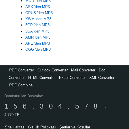
MOD 'den MP3
ASX 'den MP3
OPUS 'den MP3
XWM 'den MP3
3GP 'den MP3
3GA 'den MP3
AMR 'den MP3
APE 'den MP3
OGG 'den MP3
PDF Converter
,
Outlook Converter
,
Mail Converter
,
Doc
Converter
,
HTML Converter
,
Excel Converter
,
XML Converter
,
PDF Combine
Dönüştürülen Dosyalar:
156,304,578
/
4,770 TB
Site Haritası
Gizlilik Politikası
Şartlar ve Koşullar