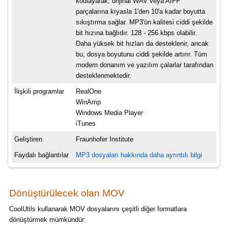
kodlayarak, orijinal WAV veya AIFF
parçalarına kıyasla 1'den 10'a kadar boyutta
sıkıştırma sağlar. MP3'ün kalitesi ciddi şekilde
bit hızına bağlıdır. 128 - 256 kbps olabilir.
Daha yüksek bit hızları da desteklenir, ancak
bu, dosya boyutunu ciddi şekilde artırır. Tüm
modern donanım ve yazılım çalarlar tarafından
desteklenmektedir.
İlişkili programlar
RealOne
WinAmp
Windows Media Player
iTunes
Geliştiren
Fraunhofer Institute
Faydalı bağlantılar
MP3 dosyaları hakkında daha ayrıntılı bilgi
Dönüştürülecek olan MOV
CoolUtils kullanarak MOV dosyalarını çeşitli diğer formatlara
dönüştürmek mümkündür: