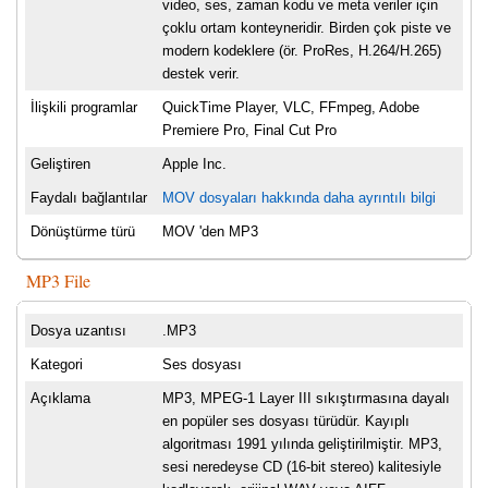
video, ses, zaman kodu ve meta veriler için
çoklu ortam konteyneridir. Birden çok piste ve
modern kodeklere (ör. ProRes, H.264/H.265)
destek verir.
İlişkili programlar
QuickTime Player, VLC, FFmpeg, Adobe
Premiere Pro, Final Cut Pro
Geliştiren
Apple Inc.
Faydalı bağlantılar
MOV dosyaları hakkında daha ayrıntılı bilgi
Dönüştürme türü
MOV 'den MP3
MP3 File
Dosya uzantısı
.MP3
Kategori
Ses dosyası
Açıklama
MP3, MPEG-1 Layer III sıkıştırmasına dayalı
en popüler ses dosyası türüdür. Kayıplı
algoritması 1991 yılında geliştirilmiştir. MP3,
sesi neredeyse CD (16-bit stereo) kalitesiyle