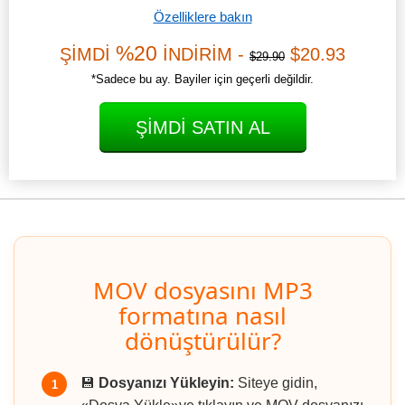
Özelliklere bakın
%20
ŞİMDİ
İNDİRİM -
$20.93
$29.90
*Sadece bu ay. Bayiler için geçerli değildir.
ŞIMDI SATIN AL
MOV dosyasını MP3
formatına nasıl
dönüştürülür?
💾
Dosyanızı Yükleyin:
Siteye gidin,
1