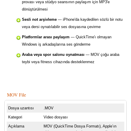
provası veya stüdyo seansının paylaşım için MP3'e
dönüştürülmesi
Sesli not arşivleme
— iPhone'da kaydedilen sözlü bir notu
veya dersi oynatılabilir ses dosyasına çevirme
Platformlar arası paylaşım
— QuickTime'ı olmayan
Windows iş arkadaşlarına ses gönderme
Araba veya spor salonu oynatması
— MOV çoğu araba
teybi veya fitness cihazında desteklenmez
MOV File
Dosya uzantısı
.MOV
Kategori
Video dosyası
Açıklama
MOV (QuickTime Dosya Formatı), Apple’ın