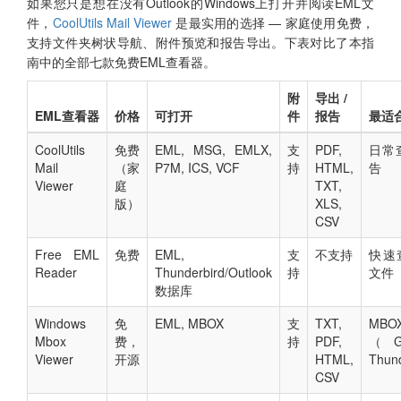
如果您只是想在没有Outlook的Windows上打开并阅读EML文
件，
CoolUtils Mail Viewer
是最实用的选择 — 家庭使用免费，
支持文件夹树状导航、附件预览和报告导出。下表对比了本指
南中的全部七款免费EML查看器。
附
导出 /
EML查看器
价格
可打开
件
报告
最适
CoolUtils
免费
EML, MSG, EMLX,
支
PDF,
日常查
Mail
（家
P7M, ICS, VCF
持
HTML,
告
Viewer
庭
TXT,
版）
XLS,
CSV
Free EML
免费
EML,
支
不支持
快速
Reader
Thunderbird/Outlook
持
文件
数据库
Windows
免
EML, MBOX
支
TXT,
MB
Mbox
费，
持
PDF,
（G
Viewer
开源
HTML,
Thun
CSV