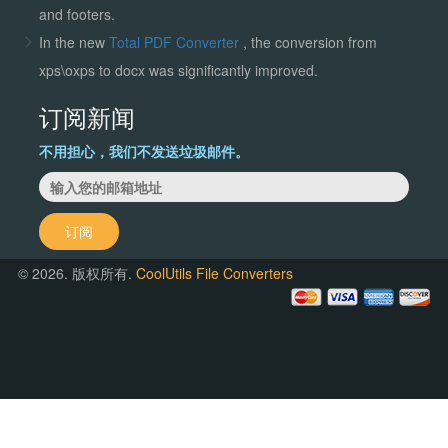
and footers.
In the new
Total PDF Converter
, the conversion from
xps\oxps to docx was significantly improved.
订阅新闻
不用担心，我们不发送垃圾邮件。
订阅
© 2026. 版权所有.
CoolUtils File Converters