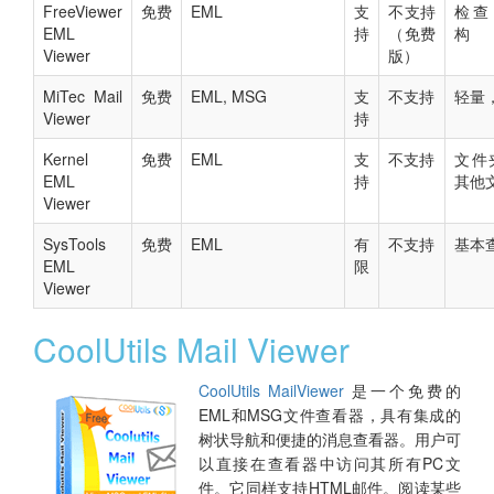
FreeViewer
免费
EML
支
不支持
检查 
EML
持
（免费
构
Viewer
版）
MiTec Mail
免费
EML, MSG
支
不支持
轻量
Viewer
持
Kernel
免费
EML
支
不支持
文件
EML
持
其他
Viewer
SysTools
免费
EML
有
不支持
基本
EML
限
Viewer
CoolUtils Mail Viewer
CoolUtils MailViewer
是一个免费的
EML和MSG文件查看器，具有集成的
树状导航和便捷的消息查看器。用户可
以直接在查看器中访问其所有PC文
件。它同样支持HTML邮件。阅读某些