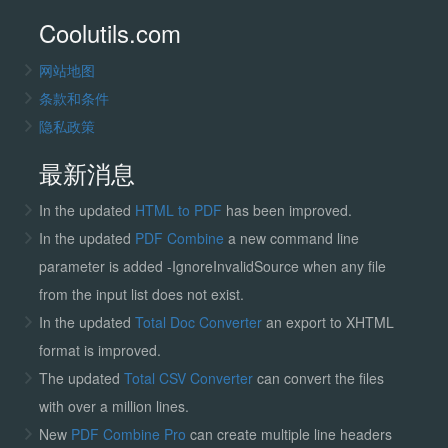
Coolutils.com
网站地图
条款和条件
隐私政策
最新消息
In the updated
HTML to PDF
has been improved.
In the updated
PDF Combine
a new command line
parameter is added -IgnoreInvalidSource when any file
from the input list does not exist.
In the updated
Total Doc Converter
an export to XHTML
format is improved.
The updated
Total CSV Converter
can convert the files
with over a million lines.
New
PDF Combine Pro
can create multiple line headers