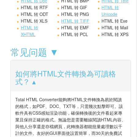
HTML 转 Doc
HTML 转 BMP
HTML 转 Text
HTML 转 RTF
HTML 转 GIF
HTML 转
HTML 转 ODT
HTML 转 PNG
Unicode
HTML 转 XLS
HTML 转 TIFF
HTML 转 Exe
HTML 转
HTML 转 EMF
HTML 转 Mail
XHTML
HTML 转 PCL
HTML 转 XPS
常见问题 ▼
如何將HTML文件轉換為可讀格
式？
Total HTML Converter能夠將HTML文件轉換為易於閱讀
的格式，如PDF、DOC、TXT等，只需幾次點擊即可。該
軟件具有CSS感知渲染功能，確保轉換後的文件看起來專
業且保持正確的格式。無論您是需要離線閱讀HTML內容、
與他人分享還是存檔網頁，此轉換器都能批量處理數以千
計的文件。友好的GUI界面使設置簡單，而30天的免費試