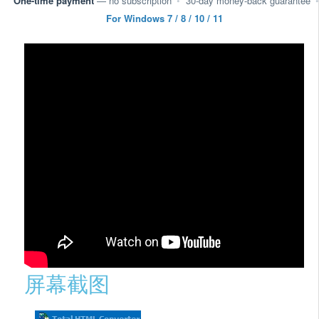
One-time payment
— no subscription
•
30-day money-back guarantee
•
For Windows 7 / 8 / 10 / 11
屏幕截图