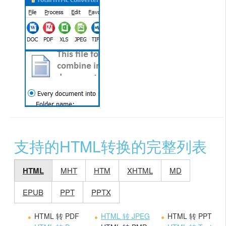
支持的HTML转换的完整列表
HTML
MHT
HTM
XHTML
MD
EPUB
PPT
PPTX
HTML 转 PDF
HTML 转 JPEG
HTML 转 PPT