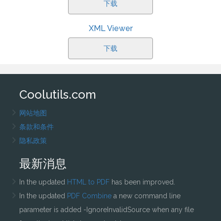
下载
XML Viewer
下载
Coolutils.com
网站地图
条款和条件
隐私政策
最新消息
In the updated
HTML to PDF
has been improved.
In the updated
PDF Combine
a new command line
parameter is added -IgnoreInvalidSource when any file