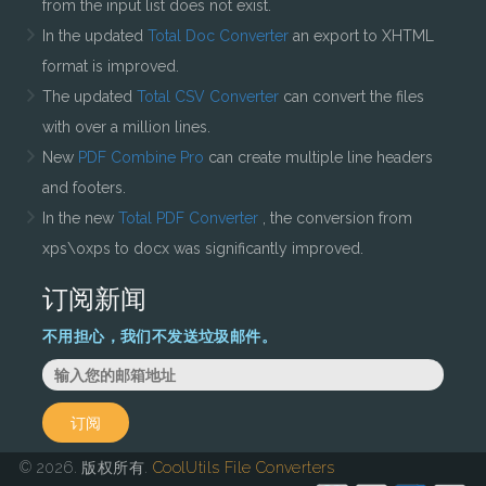
from the input list does not exist.
In the updated
Total Doc Converter
an export to XHTML
format is improved.
The updated
Total CSV Converter
can convert the files
with over a million lines.
New
PDF Combine Pro
can create multiple line headers
and footers.
In the new
Total PDF Converter
, the conversion from
xps\oxps to docx was significantly improved.
订阅新闻
不用担心，我们不发送垃圾邮件。
订阅
© 2026. 版权所有.
CoolUtils File Converters