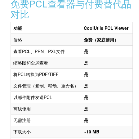
免费PCL查看器与付费替代品
对比
功能
CoolUtils PCL Viewer
付
价格
免费（家庭使用）
$1
查看PCL、PRN、PXL文件
是
是
缩略图和全屏查看
是
通
将PCL转换为PDF/TIFF
是
部
文件管理（复制、移动、重命名）
是
很
以邮件附件发送PCL
是
很
离线使用
是
是
无需注册
是
通
下载大小
~10 MB
50