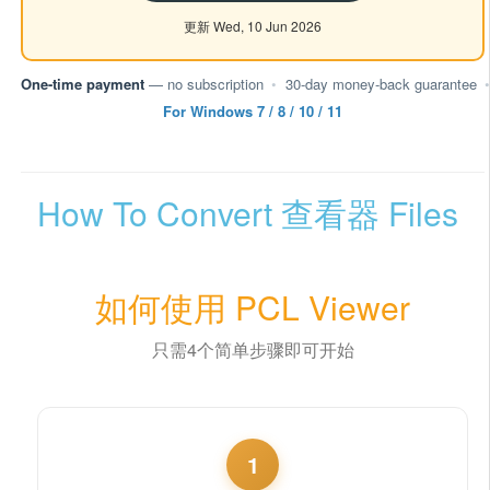
更新 Wed, 10 Jun 2026
One-time payment
— no subscription
•
30-day money-back guarantee
•
For Windows 7 / 8 / 10 / 11
How To Convert 查看器 Files
如何使用 PCL Viewer
只需4个简单步骤即可开始
1