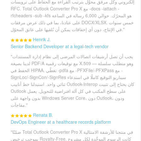
إلكتروني وكل مرفق محوَّل بترتيب القراءة مع الحفاظ على ترويسات
RFC. Total Outlook Converter Pro X مع -docs -iattach -
rfcheaders -sub -kfs هو المحرّك. حوالي 6,000 رسالة في الساعة
على عتادنا، بما في ذلك عرض مرفقات DOCX/XLSX. خمس سنوات
في الإنتاج، دون أي إخفاقات يمكن أن نُلقيها على عاتق المحوّل."
Henrik J.
Senior Backend Developer at a legal-tech vendor
"يجب أن تصل أرشيفات اتصالات المرضى إلى نظام إدارة المستندات
لدينا بصيغة PDF/A مع توقيعات رقمية X.509 — وهو متطلب سلسلة
الحفظ في HIPAA. تغطّي -pdfa مع -PFXFile/-PFXPass مع -
SignLoc/-SignCon/-SignRes سيناريو التوقيع كاملًا في استدعاء
ثنائي واحد. استبدلنا خط أنابيب Outlook-Interop كان يحتاج إلى تثبيت
Outlook على سطح المكتب في كل آلة افتراضية للتحويل. يعمل
بدون واجهة على Windows Server Core، دون Outlook، ودون
مفاجآت."
Renata B.
DevOps Engineer at a healthcare records platform
"ضمّنّا Total Outlook Converter Pro X في منتجنا للأرشفة الامتثالية
بموجب ترخيص Royalty-Free. كانت الرسوم الموحَّدة لكل مشروع