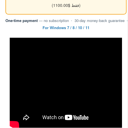
(فقط $1100.00)
One-time payment
— no subscription
•
30-day money-back guarantee
•
For Windows 7 / 8 / 10 / 11