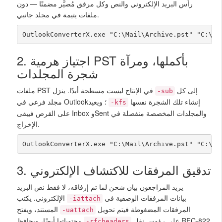
رأس البريد الإلكتروني والنص وكل مرفق مُصيَّر مضمنًا — دون
ملفات يتيمة في مجلد جانبي.
OutlookConverterX.exe "C:\Mail\Archive.pst" "C:\ou
2. اجتياز هرمية PST بأكملها، ومرآة
شجرة المجلدات
إلى كل
ملفات PST في الإنتاج ليست مسطحة أبدًا. ينزل
-sub
إنشاء تلك الشجرة نفسها
مجلد فرعي في Outlook؛ ويعيد
-kfs
على القرص فيبقى Inbox وSent والمجلدات المخصصة منفصلة في
الإخراج.
OutlookConverterX.exe "C:\Mail\Archive.pst" "C:\ou
3. تدقيق المرفقات للاكتشاف الإلكتروني
يريد المراجعون بيان شحن لما تم إرفاقه، لا فقط نص البريد
بيانات المرفقات الوصفية في
الإلكتروني. يكتب
-iattach
المرفقات المضغوطة فيتم تحويل
المستند، ويفتح
-uattach
على رؤوس نقل RFC-822
محتوياتها أيضًا، ويحافظ
-rfcheaders