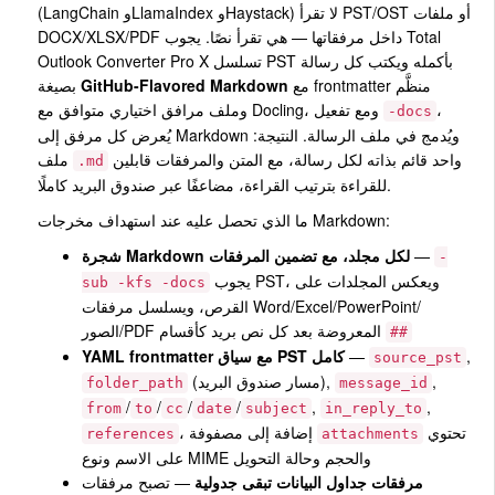
(LangChain وLlamaIndex وHaystack) لا تقرأ PST/OST أو ملفات
DOCX/XLSX/PDF داخل مرفقاتها — هي تقرأ نصًا. يجوب Total
Outlook Converter Pro X تسلسل PST بأكمله ويكتب كل رسالة
مع frontmatter منظَّم
GitHub-Flavored Markdown
بصيغة
،
وملف مرافق اختياري متوافق مع Docling، ومع تفعيل
-docs
يُعرض كل مرفق إلى Markdown ويُدمج في ملف الرسالة. النتيجة:
واحد قائم بذاته لكل رسالة، مع المتن والمرفقات قابلين
ملف
.md
للقراءة بترتيب القراءة، مضاعفًا عبر صندوق البريد كاملًا.
ما الذي تحصل عليه عند استهداف مخرجات Markdown:
—
شجرة Markdown لكل مجلد، مع تضمين المرفقات
-
يجوب PST، ويعكس المجلدات على
sub -kfs -docs
القرص، ويسلسل مرفقات Word/Excel/PowerPoint/
الصور/PDF المعروضة بعد كل نص بريد كأقسام
##
,
—
YAML frontmatter مع سياق PST كامل
source_pst
,
(مسار صندوق البريد),
folder_path
message_id
/
/
/
/
,
,
from
to
cc
date
subject
in_reply_to
تحتوي
، إضافة إلى مصفوفة
references
attachments
على الاسم ونوع MIME والحجم وحالة التحويل
مرفقات جداول البيانات تبقى جدولية
— تصبح مرفقات