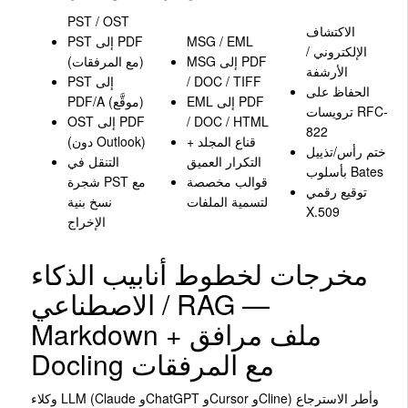
PST / OST
الاكتشاف
MSG / EML
PST إلى PDF
الإلكتروني /
MSG إلى PDF
(مع المرفقات)
الأرشفة
/ DOC / TIFF
PST إلى
الحفاظ على
EML إلى PDF
PDF/A (موقَّع)
ترويسات RFC-
/ DOC / HTML
OST إلى PDF
822
قناع المجلد +
(دون Outlook)
ختم رأس/تذييل
التكرار العميق
التنقل في
بأسلوب Bates
قوالب مخصصة
شجرة PST مع
توقيع رقمي
لتسمية الملفات
نسخ بنية
X.509
الإخراج
مخرجات لخطوط أنابيب الذكاء
الاصطناعي / RAG —
Markdown + ملف مرافق
Docling مع المرفقات
وكلاء LLM (Claude وChatGPT وCursor وCline) وأطر الاسترجاع