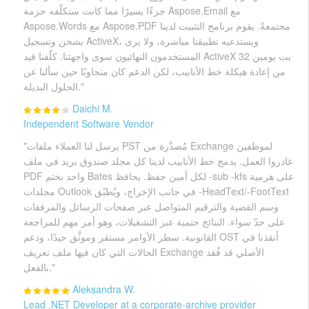
جزءًا يسيرًا مما كانت ستكلّفه حزمة Aspose.Email مع
Aspose.Words مع Aspose.PDF مجتمعةً. يقوم برنامج التثبيت لدينا
بشحن وتسجيل ActiveX، ويستدعيه تطبيقنا مباشرة، ولا يرى
المستخدمون النهائيون سوى واجهتنا. كلّفنا قيد ActiveX 32 بت يومين
من إعادة هيكلة خط الأنابيب، لكن الدعم كان متجاوبًا حين سألنا عن
الحلول البديلة."
Daichi M.
Independent Software Vendor
"يرسل لنا العملاء ملفات PST مُصدَّرة من Exchange لموظفين
غادروا العمل. يدمج خط الأنابيب لدينا كل مجلد صندوق بريد في ملف
PDF واحد بختم Bates لكل أمين حفظ. يحافظ -sub -kfs على هرمية
مجلدات Outlook في جانب الإخراج، ويُطبّق -HeadText/-FootText
وسم القضية والترقيم المتواصل عبر صفحات الرسائل والمرفقات
على حدّ سواء. النتائج حتمية عبر التشغيلات، وهو أمر مهم للمراجعة
القانونية. سطر الأوامر مستقر وموثَّق جيدًا، ودعم OST أنقذنا في
الحالات التي كان فيها ملف تعريف Exchange الأصلي قد فُقد
بالفعل."
Aleksandra W.
Lead .NET Developer at a corporate-archive provider