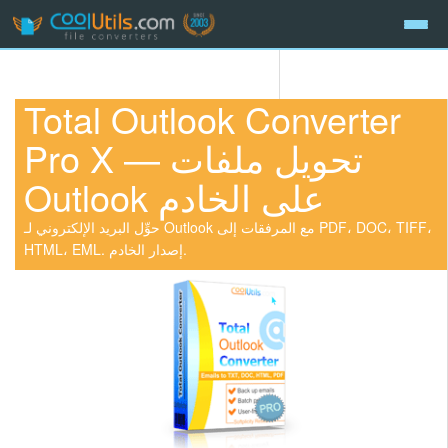
Total Outlook Converter
Pro X — تحويل ملفات
Outlook على الخادم
حوِّل البريد الإلكتروني لـ Outlook مع المرفقات إلى PDF، DOC، TIFF،
HTML، EML. إصدار الخادم.