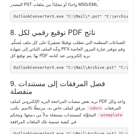
المصدر PST واحدًا أو مجلدًا من ملفات MSG/EML.
OutlookConverterX.exe "C:\Mail\*.pst" "C:\archive\
8. توقيع رقمي لكل PDF ناتج
للصناعات المنظمة التي تتطلب توقيعًا تشفيريًا على كل ملف مُسلَّم.
وجِّه الملف الثنائي إلى شهادة PFX وقم بتوفير عبارة المرور الخاصة
بها؛ يتم توقيع كل PDF بريد إلكتروني عند كتابته.
OutlookConverterX.exe "C:\Mail\Archive.pst" "C:\si
9. فصل المرفقات إلى مستندات
منفصلة
تريد بعض منصات المراجعة البريد الإلكتروني كملف PDF واحد وكل
المرفقات
مرفق كملف خاص به، مرتبطًا بالاسم. يكتب
-sdocs
المحوَّلة كمستندات مستقلة بدلاً من دمجها؛ ويتحكم
-atemplate
في كيفية تسمية تلك الملفات المرافقة.
OutlookConverterX.exe "C:\Mail\Archive.pst" "C:\ou