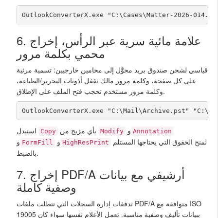
OutlookConverterX.exe "C:\Cases\Matter-2026-014.ps
6. علامة مائية سرية عبر الرأس، إخراج
محمي بكلمة مرور
قياسي لشحن صندوق بريد محوَّل إلى محامين خارجيين: تسمية مرئية
على كل صفحة، وكلمة مرور مالك تقفل أذونات التحرير/الطباعة،
وكلمة مرور مستخدم تحجب فتح الملف على الإطلاق.
OutlookConverterX.exe "C:\Mail\Archive.pst" "C:\ou
و
بأي مزيج من
استبدل
Copy
Modify
Annotation
لمنح الحقوق التي يحتاجها المستلم
و
و
FormFill
HighResPrint
بالضبط.
7. إخراج PDF/A أرشيفي مع بيانات
وصفية كاملة
تدفقات إدارة السجلات التي تتطلب ملفات PDF/A متوافقة مع ISO
19005 ببيانات تأليف وصفية مناسبة. تعمل الأعلام نفسها سواء كان