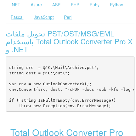
.NET
Azure
ASP
PHP
Ruby
Python
Pascal
JavaScript
Perl
تحويل ملفات PST/OST/MSG/EML
باستخدام Total Outlook Converter Pro X
و .NET
string src  = @"C:\Mail\Archive.pst";

string dest = @"C:\out\";

var cnv = new OutlookConverterX();

cnv.Convert(src, dest, "-cPDF -docs -sub -kfs -log c
if (!string.IsNullOrEmpty(cnv.ErrorMessage))

Total Outlook Converter Pro