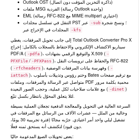
Outlook OST (ذاكرة التخزين المؤقت دون اتصال)
ملفات MSG الفردية (رسالة Outlook واحدة)
EML (رسالة RFC-822 مع MIME multipart اختياري)
؛ ونسخ شجرة
التنقل في تسلسل مجلدات PST عبر
-sub
المجلدات في الإخراج عبر
-kfs
إلى جانب تحويل المرفقات، يغطي Total Outlook Converter Pro X
سيناريو الاكتشاف الإلكتروني والاحتفاظ بالسجلات بالكامل: إخراج
)، والتوقيع الرقمي بشهادات X.509 (
PDF/A (
-pdfa
-
)، والحفاظ على ترويسات النقل RFC-822
/
PFXFile
-PFXPass
)، وفهرسة بيانات المرفقات الوصفية (
(
-rfcheaders
-
)، وختم رؤوس وتذييلات بأسلوب Bates مع ترقيم صفحات
iattach
متواصل عبر الرسالة والمرفقات، وملفات PDF محمية بكلمة مرور
)
مع علامات صلاحيات لكل عملية، وحجب الصور البعيدة (
-dinet
لئلا يتعلق المحوّل بانتظار بكسل تتبّع.
السرعة العالية في التحويل والمعالجة الدفعية تجعلان العملية بسيطة
وخالية من الملل — عشرات الآلاف من الرسائل مع المرفقات في
تشغيل ليلي واحد أمر اعتيادي. جرّبه مجانًا (فترة تجريبية 30 يومًا،
دون قيود) لتكتشف أنه يستحق ثمنه فعلًا.
بعض تحويلات الصيغ المدعومة حاليًا: