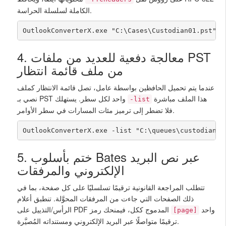
الكاملة لسلسلة الحراسة.
OutlookConverterX.exe "C:\Cases\Custodian01.pst" "
4. معالجة دفعية للعديد من ملفات PST
من ملف قائمة انتظار
عندما يتم تحميل الحافظين بواسطة عامل، تصل قائمة الانتظار كملف
هذا الملف مباشرة
نصي بـ PST واحد لكل سطر. يستهلك
-list
فلا تضطر إلى ترميز مئات المسارات في سطر الأوامر.
OutlookConverterX.exe -list "C:\queues\custodians.
5. ختم بأسلوب Bates عبر نص البريد
الإلكتروني والمرفقات
تتطلب المراجعة القانونية ترقيمًا تسلسليًا على كل صفحة، بما في
ذلك الصفحات التي جاءت من المرفقات المحوَّلة. تنطبق أعلام
واحد
الرأس/التذييل على PDF المدموج ككل، فيمنحك رمز
[page]
ترقيمًا متواصلًا عبر البريد الإلكتروني ومستنداته المُصيَّرة.