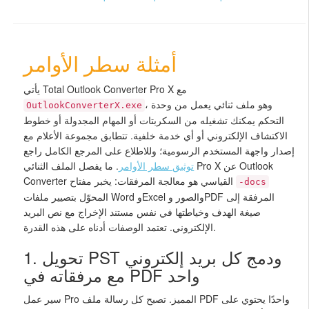
أمثلة سطر الأوامر
يأتي Total Outlook Converter Pro X مع
، وهو ملف ثنائي يعمل من وحدة
OutlookConverterX.exe
التحكم يمكنك تشغيله من السكربتات أو المهام المجدولة أو خطوط
الاكتشاف الإلكتروني أو أي خدمة خلفية. تتطابق مجموعة الأعلام مع
إصدار واجهة المستخدم الرسومية؛ وللاطلاع على المرجع الكامل راجع
توثيق سطر الأوامر
. ما يفصل الملف الثنائي Pro X عن Outlook
Converter القياسي هو معالجة المرفقات: يخبر مفتاح
-docs
المحوّل بتصيير ملفات Word وExcel والصور وPDF المرفقة إلى
صيغة الهدف وخياطتها في نفس مستند الإخراج مع نص البريد
الإلكتروني. تعتمد الوصفات أدناه على هذه القدرة.
1. تحويل PST ودمج كل بريد إلكتروني
مع مرفقاته في PDF واحد
سير عمل Pro المميز. تصبح كل رسالة ملف PDF واحدًا يحتوي على