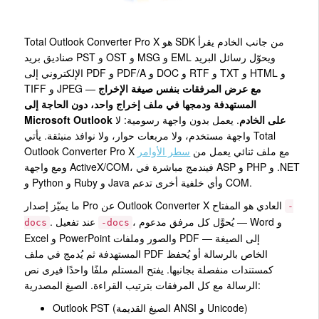
Total Outlook Converter Pro X هو SDK من جانب الخادم يقرأ
صناديق بريد PST و OST و MSG و EML ويحوّل رسائل البريد
الإلكتروني إلى PDF و PDF/A و DOC و RTF و TXT و HTML و
مع عرض المرفقات بنفس صيغة الإخراج
TIFF و JPEG —
المستهدفة ودمجها في ملف إخراج واحد، دون الحاجة إلى
Microsoft Outlook على الخادم
. يعمل بدون واجهة رسومية: لا
واجهة مستخدم، ولا مربعات حوار، ولا نوافذ منبثقة. يأتي Total
Outlook Converter Pro X مع ملف ثنائي يعمل من
سطر الأوامر
ومع واجهة ActiveX/COM، فيندمج مباشرة في ASP و PHP و .NET
و Python و Ruby و Java وأي خلفية أخرى تدعم COM.
ما يميّز إصدار Pro عن Outlook Converter X العادي هو المفتاح
-
، يُحوَّل كل مرفق مدعوم — Word و
. عند تفعيل
docs
-docs
Excel و PowerPoint والصور وملفات PDF — إلى الصيغة
المستهدفة ثم يُدمج في ملف PDF الخاص بالرسالة أو يُحفظ
كمستندات منفصلة بجانبها. يفتح المستلم ملفًا واحدًا فيرى نص
الرسالة مع كل المرفقات بترتيب القراءة. الصيغ المصدرية:
Outlook PST (الصيغ القديمة ANSI و Unicode)