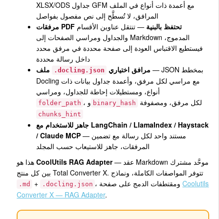
XLSX/ODS جداول GFM مع أعمدة ذات أنواع في الملف
المرافق، لا تُسطَّح إلى نص مفصول بفواصل
مرفقات PDF تحتفظ بالبنية
— تنتقل عناوين الأقسام
والجداول ومراسي الصفحات إلى Markdown المدموج،
فيستطيع الاقتباس العودة إلى صفحة محددة في مرفق محدد
داخل رسالة محددة
— JSON بمخطط
مرافق اختياري
ملف
.docling.json
Docling مع مراسي لكل مرفق، وأعمدة جداول بيانات ذات
أنواع، ومستطيلات إحاطة للجداول، ومراسي
لكل مرفق، ومصفوفة
، و
folder_path
binary_hash
chunks_hint
جاهز للاستخدام مع LangChain / LlamaIndex / Haystack
— مستند واحد لكل رسالة مع تضمين
/ Claude MCP
المرفقات، جاهز للاستيعاب حسب المجلد
— عقد Markdown موحَّد مشترك
CoolUtils RAG Adapter
هذا هو
بين كل منتج Total Converter X. تتوفر المواصفات الكاملة، ونماذج
Coolutils
، ومقتطفات الدمج على صفحة
+
.md
.docling.json
Converter X — RAG Adapter
.