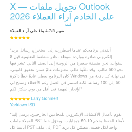
X — تحويل ملفات Outlook
على الخادم آراء العملاء 2026
قيمه
تقييم 4.7/5 بناءً على آراء العملاء
"أنقذني برنامجكم عندما اضطررت إلى استخراج رسائل بريد
إلكتروني صادرة وواردة لموظف غادر منطقتنا التعليمية قبل 8
سنوات. نحن منطقة صغيرة من الروضة إلى الصف الثاني عشر فيها
نحو 500 طالب، وقد تلقّينا طلب معلومات عامّ ضمن تحقيق قانوني.
كان البرنامج يعطي عادةً خطأ ذاكرة Windows في نهاية كل دفعة من
50 إلى 100 رسالة، لكنه استمر في العمل رغم الأخطاء وسمح لي
بإنجاز المهمة في أقل من يوم. شكرًا لكم!"
Larry Gohmert
Yorktown ISD
"نقوم بأعمال الاكتشاف الإلكتروني للمحامين الخارجيين. يرسل إلينا
العملاء ملفات PST لأمناء الحفظ بحجم 10-50 جيجابايت؛ ويحوّل خط
أنابيبنا كل PST إلى ملف PDF واحد لكل قضية، يتضمّن كل بريد