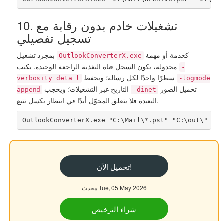
10. تشغيلات خادم بدون رقابة مع
تسجيل تفصيلي
كخدمة أو مهمة
بمجرد تشغيل
OutlookConverterX.exe
مجدولة، يكون السجل قناة التغذية الراجعة الوحيدة. يكتب
-
سطرًا واحدًا لكل رسالة؛ ويحفظ
verbosity detail
-logmode
تحميل الصور
التاريخ عبر التشغيلات؛ ويحجب
append
-dinet
البعيدة فلا يتعلق المحوّل أبدًا في انتظار بكسل تتبع.
OutlookConverterX.exe "C:\Mail\*.pst" "C:\out\" -c
تحميل الآن!
محدث Tue, 05 May 2026
شراء الترخيص