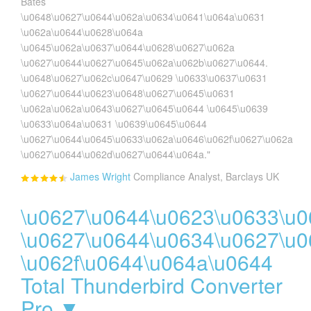
Bates
\u0648\u0627\u0644\u062a\u0634\u0641\u064a\u0631
\u062a\u0644\u0628\u064a
\u0645\u062a\u0637\u0644\u0628\u0627\u062a
\u0627\u0644\u0627\u0645\u062a\u062b\u0627\u0644.
\u0648\u0627\u062c\u0647\u0629 \u0633\u0637\u0631
\u0627\u0644\u0623\u0648\u0627\u0645\u0631
\u062a\u062a\u0643\u0627\u0645\u0644 \u0645\u0639
\u0633\u064a\u0631 \u0639\u0645\u0644
\u0627\u0644\u0645\u0633\u062a\u0646\u062f\u0627\u062a
\u0627\u0644\u062d\u0627\u0644\u064a."
James Wright
Compliance Analyst, Barclays UK
\u0627\u0644\u0623\u0633\u
\u0627\u0644\u0634\u0627\u0
\u062f\u0644\u064a\u0644
Total Thunderbird Converter
Pro ▼