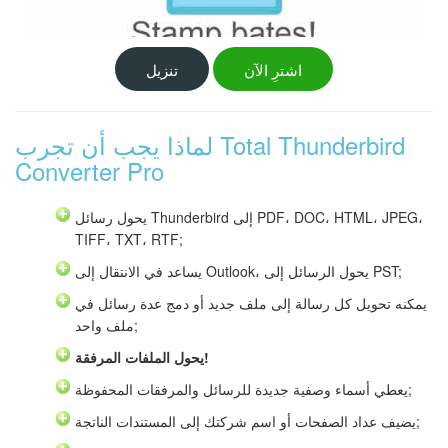
اشترِ الآن
تنزيل
لماذا يجب أن تجرب Total Thunderbird
Converter Pro
يحول رسائل Thunderbird إلى PDF، DOC، HTML، JPEG،
TIFF، TXT، RTF;
يساعد في الانتقال إلى Outlook، يحول الرسائل إلى PST;
يمكنه تحويل كل رسالة إلى ملف جديد أو دمج عدة رسائل في
ملف واحد;
يحول الملفات المرفقة!
يعطي أسماء وصفية جديدة للرسائل والمرفقات المحفوظة;
يضيف عداد الصفحات أو اسم شركتك إلى المستندات الناتجة;