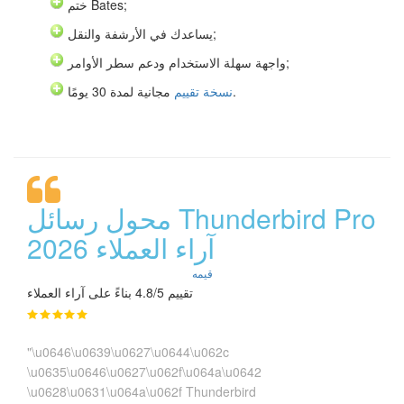
ختم Bates;
يساعدك في الأرشفة والنقل;
واجهة سهلة الاستخدام ودعم سطر الأوامر;
مجانية لمدة 30 يومًا.
نسخة تقييم
محول رسائل Thunderbird Pro
آراء العملاء 2026
قيمه
تقييم 4.8/5 بناءً على آراء العملاء
"\u0646\u0639\u0627\u0644\u062c
\u0635\u0646\u0627\u062f\u064a\u0642
\u0628\u0631\u064a\u062f Thunderbird