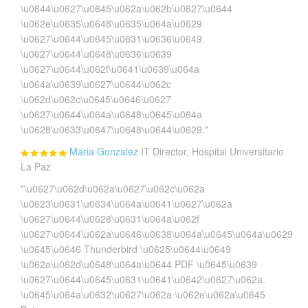
\u0644\u0627\u0645\u062a\u062b\u0627\u0644
\u062e\u0635\u0648\u0635\u064a\u0629
\u0627\u0644\u0645\u0631\u0636\u0649.
\u0627\u0644\u0648\u0636\u0639
\u0627\u0644\u062f\u0641\u0639\u064a
\u064a\u0639\u0627\u0644\u062c
\u062d\u062c\u0645\u0646\u0627
\u0627\u0644\u064a\u0648\u0645\u064a
\u0628\u0633\u0647\u0648\u0644\u0629."
Maria Gonzalez
IT Director, Hospital Universitario
La Paz
"\u0627\u062d\u062a\u0627\u062c\u062a
\u0623\u0631\u0634\u064a\u0641\u0627\u062a
\u0627\u0644\u0628\u0631\u064a\u062f
\u0627\u0644\u062a\u0646\u0638\u064a\u0645\u064a\u0629
\u0645\u0646 Thunderbird \u0625\u0644\u0649
\u062a\u062d\u0648\u064a\u0644 PDF \u0645\u0639
\u0627\u0644\u0645\u0631\u0641\u0642\u0627\u062a.
\u0645\u064a\u0632\u0627\u062a \u062e\u062a\u0645