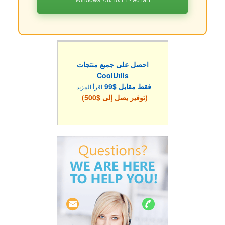
احصل على جميع منتجات
CoolUtils
فقط مقابل $99
اقرأ المزيد
(توفير يصل إلى $500)