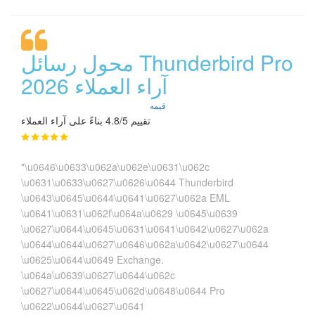
محول رسائل Thunderbird Pro
آراء العملاء 2026
قيمه
تقييم 4.8/5 بناءً على آراء العملاء
"\u0646\u0633\u062a\u062e\u0631\u062c
\u0631\u0633\u0627\u0626\u0644 Thunderbird
\u0643\u0645\u0644\u0641\u0627\u062a EML
\u0641\u0631\u062f\u064a\u0629 \u0645\u0639
\u0627\u0644\u0645\u0631\u0641\u0642\u0627\u062a
\u0644\u0644\u0627\u0646\u062a\u0642\u0627\u0644
\u0625\u0644\u0649 Exchange.
\u064a\u0639\u0627\u0644\u062c
\u0627\u0644\u0645\u062d\u0648\u0644 Pro
\u0622\u0644\u0627\u0641