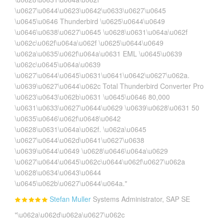
\u0627\u0644\u0623\u0642\u0633\u0627\u0645
\u0645\u0646 Thunderbird \u0625\u0644\u0649
\u0646\u0638\u0627\u0645 \u0628\u0631\u064a\u062f
\u062c\u062f\u064a\u062f \u0625\u0644\u0649
\u062a\u0635\u062f\u064a\u0631 EML \u0645\u0639
\u062c\u0645\u064a\u0639
\u0627\u0644\u0645\u0631\u0641\u0642\u0627\u062a.
\u0639\u0627\u0644\u062c Total Thunderbird Converter Pro
\u0623\u0643\u062b\u0631 \u0645\u0646 80,000
\u0631\u0633\u0627\u0644\u0629 \u0639\u0628\u0631 50
\u0635\u0646\u062f\u0648\u0642
\u0628\u0631\u064a\u062f. \u062a\u0645
\u0627\u0644\u062d\u0641\u0627\u0638
\u0639\u0644\u0649 \u0628\u0646\u064a\u0629
\u0627\u0644\u0645\u062c\u0644\u062f\u0627\u062a
\u0628\u0634\u0643\u0644
\u0645\u062b\u0627\u0644\u064a."
Stefan Muller
Systems Administrator, SAP SE
"\u062a\u062d\u062a\u0627\u062c