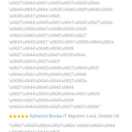
\u0627\u0644\u0631\u0633\u0627\u0626\u0644
\u0644\u0643\u0644 \u0635\u0646\u062f\u0648\u0642
\u0628\u0631\u064a\u062f.
\u0627\u0644\u0645\u0631\u0641\u0642\u0627\u062a
\u0645\u062d\u0641\u0648\u0638\u0629
\u062a\u0645\u0627\u0645\u064b\u0627
\u0643\u0645\u0627 \u0623\u0631\u0633\u0644\u062a.
\u0627\u0644\u0648\u0636\u0639
\u0627\u0644\u062f\u0641\u0639\u064a
\u0648\u0633\u0637\u0631
\u0627\u0644\u0623\u0648\u0627\u0645\u0631
\u064a\u062c\u0639\u0644\u0627\u0646
\u0639\u0645\u0644\u064a\u0627\u062a
\u0627\u0644\u0646\u0642\u0644
\u0627\u0644\u0643\u0628\u064a\u0631\u0629
\u0642\u0627\u0628\u0644\u0629
\u0644\u0644\u0625\u062f\u0627\u0631\u0629."
Katherine Brooks
IT Migration Lead, Deloitte UK
"\u0627\u062d\u062a\u0627\u062c \u0646\u0642\u0644
\u0628\u0631\u064a\u062f