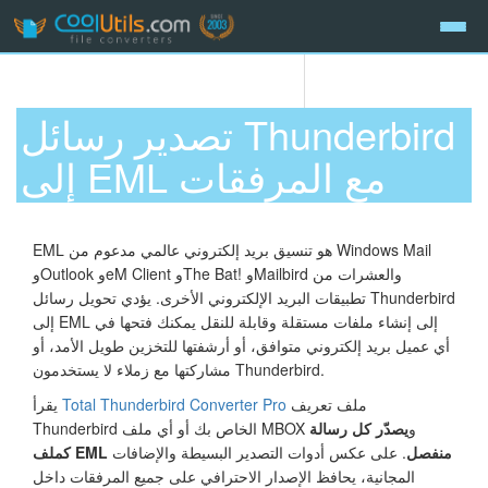
تصدير رسائل Thunderbird
إلى EML مع المرفقات
EML هو تنسيق بريد إلكتروني عالمي مدعوم من Windows Mail
وOutlook وeM Client وThe Bat! وMailbird والعشرات من
تطبيقات البريد الإلكتروني الأخرى. يؤدي تحويل رسائل Thunderbird
إلى EML إلى إنشاء ملفات مستقلة وقابلة للنقل يمكنك فتحها في
أي عميل بريد إلكتروني متوافق، أو أرشفتها للتخزين طويل الأمد، أو
مشاركتها مع زملاء لا يستخدمون Thunderbird.
ملف تعريف
Total Thunderbird Converter Pro
يقرأ
Thunderbird الخاص بك أو أي ملف MBOX و
يصدّر كل رسالة
كملف EML منفصل
. على عكس أدوات التصدير البسيطة والإضافات
المجانية، يحافظ الإصدار الاحترافي على جميع المرفقات داخل