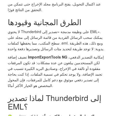
عند اكتمال التحويل، يفتح البرنامج مجلد الإخراج حتى تتمكن من
التحقق من النتائج فورًا.
الطرق المجانية وقيودها
لا يحتوي Thunderbird على وظيفة مدمجة «تصدير إلى EML».
يمكنك سحب الرسائل الفردية من قائمة الرسائل إلى مجلد على
سطح المكتب، مما يحفظها كملفات .eml. ومع ذلك، هذه الطريقة
يدوية: لا توجد طريقة لتحديد مئات الرسائل وتصديرها دفعة واحدة.
إمكانية التصدير الدفعي،
ImportExportTools NG
تضيف إضافة
لكن المستخدمين يبلغون عن عدة مشكلات: قد تكون المرفقات
مفقودة أو تالفة في الإخراج، وصناديق البريد الكبيرة تتسبب في
تجمد الإضافة، ولا يوجد تحكم في تسمية الملفات. إذا كنت بحاجة
إلى تصدير دفعي موثوق مع دعم كامل للمرفقات، فإن المحول
المخصص هو الخيار الأكثر أمانًا.
لماذا تصدير Thunderbird إلى
EML؟
الترحيل إلى عميل بريد إلكتروني آخر.
إذا كنت تنتقل من