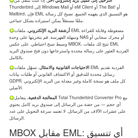
Thunderbird إلى Windows Mail أو eM Client أو The Bat! أو
Mailbird، فإن EML هو التنسيق الذي يفهمه الجميع. تصبح كل رسالة
ملفًا مستقلاً يمكن استيراده بشكل جماعي.
أرشفة البريد الإلكتروني.
ملفات EML مضغوطة وقابلة للقراءة
وسهلة الفهرسة. قم بتخزينها على وحدة NAS أو محرك سحابي أو
وسيط نسخ احتياطي. على عكس MBOX، تتيح لك ملفات EML
الفردية العثور على رسالة محددة واسترجاعها دون فتح صندوق البريد
بالكامل.
الاحتياجات القانونية والامتثال.
تسهّل ملفات EML الفردية تقديم
رسائل محددة للتدقيق أو الاكتشاف القانوني أو طلبات بيانات
GDPR. كل ملف هو نسخة كاملة وغير معدلة من البريد الإلكتروني
الأصلي.
المعالجة الدفعية.
يتعامل Total Thunderbird Converter Pro مع
أي حجم — من حفنة من الرسائل إلى صندوق بريد كامل يحتوي
على عشرات الآلاف من الرسائل. لا تعتمد سرعة التحويل على عدد
الرسائل.
MBOX مقابل EML: أي تنسيق