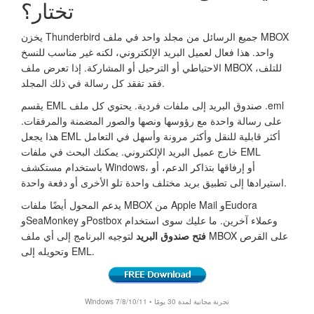
تختار؟
يخزن Thunderbird جميع الرسائل من مجلد واحد في ملف MBOX
واحد. هذا فعال لعميل البريد الإلكتروني، لكنه غير مناسب للنسخ
الاحتياطي أو الترحيل أو المشاركة. إذا تعرض ملف MBOX للتلف،
فقد تفقد كل رسالة في ذلك المجلد.
يقسم EML صندوق البريد إلى ملفات فردية. يحتوي كل ملف .eml
على رسالة واحدة مع رؤوسها ونصها والصور المضمنة والمرفقات.
هذا يجعل EML أكثر قابلية للنقل وأكثر مرونة وأسهل في التعامل
خارج عميل البريد الإلكتروني. يمكنك البحث في ملفات EML
باستخدام مستكشف Windows، أو إرفاقها بتذاكر الدعم، أو
استيرادها إلى تطبيق بريد مختلف واحدة تلو الأخرى أو دفعة واحدة.
يدعم المحول أيضًا ملفات MBOX من Apple Mail وEudora
وSeaMonkey وPostbox وعملاء آخرين. ما عليك سوى استخدام
فتح صندوق البريد
لتوجيه البرنامج إلى أي ملف MBOX على القرص
وتحويله إلى EML.
Windows 7/8/10/11 • تجربة مجانية لمدة 30 يومًا