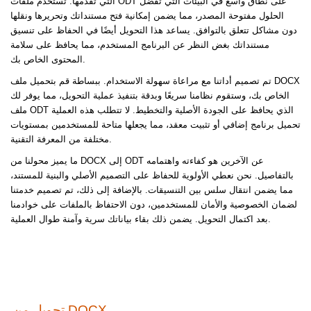
التي تقدمها. تُستخدم ملفات ODT على نطاق واسع في البيئات التي تفضل
الحلول مفتوحة المصدر، مما يضمن إمكانية فتح مستنداتك وتحريرها ونقلها
دون مشاكل تتعلق بالتوافق. يساعد هذا التحويل أيضًا في الحفاظ على تنسيق
مستنداتك بغض النظر عن البرنامج المستخدم، مما يحافظ على سلامة
المحتوى الخاص بك.
تم تصميم أداتنا مع مراعاة سهولة الاستخدام. ببساطة قم بتحميل ملف DOCX
الخاص بك، وستقوم نظامنا سريعًا وبدقة بتنفيذ عملية التحويل، مما يوفر لك
ملف ODT الذي يحافظ على الجودة الأصلية والتخطيط. لا تتطلب هذه العملية
تحميل برنامج إضافي أو تثبيت معقد، مما يجعلها متاحة للمستخدمين بمستويات
مختلفة من المعرفة التقنية.
ما يميز محولنا من DOCX إلى ODT عن الآخرين هو كفاءته واهتمامه
بالتفاصيل. نحن نعطي الأولوية للحفاظ على التصميم الأصلي والبنية للمستند،
مما يضمن انتقال سلس بين التنسيقات. بالإضافة إلى ذلك، تم تصميم خدمتنا
لضمان الخصوصية والأمان للمستخدمين، دون الاحتفاظ بالملفات على خوادمنا
بعد اكتمال التحويل. يضمن ذلك بقاء بياناتك سرية وآمنة طوال العملية.
تحويل من DOCX