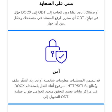
مبني على السحابة
حوّل DOCX إلى ODT دون الحاجة إلى Microsoft Office أو
أي محرر. ارفع المستند في متصفحك وحمّل ODT في ثوانٍ،
من أي جهاز.
آمن
قد تتضمن المستندات معلومات شخصية أو تجارية. يُشفَّر ملف
DOCX المرفوع أثناء النقل باستخدام HTTPS/TLS، ويُعالَج
في مراكز بيانات تعتمد التحقق متعدد العوامل طوال عملية
التحويل إلى ODT.