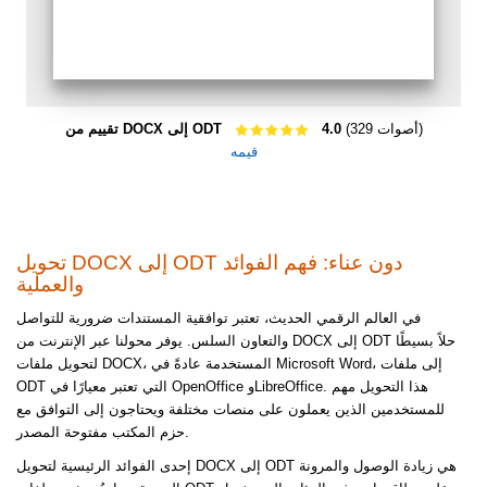
(329 أصوات)
4.0
تقييم من DOCX إلى ODT
قيمه
تحويل DOCX إلى ODT دون عناء: فهم الفوائد
والعملية
في العالم الرقمي الحديث، تعتبر توافقية المستندات ضرورية للتواصل
والتعاون السلس. يوفر محولنا عبر الإنترنت من DOCX إلى ODT حلاً بسيطًا
لتحويل ملفات DOCX، المستخدمة عادةً في Microsoft Word، إلى ملفات
ODT التي تعتبر معيارًا في OpenOffice وLibreOffice. هذا التحويل مهم
للمستخدمين الذين يعملون على منصات مختلفة ويحتاجون إلى التوافق مع
حزم المكتب مفتوحة المصدر.
إحدى الفوائد الرئيسية لتحويل DOCX إلى ODT هي زيادة الوصول والمرونة