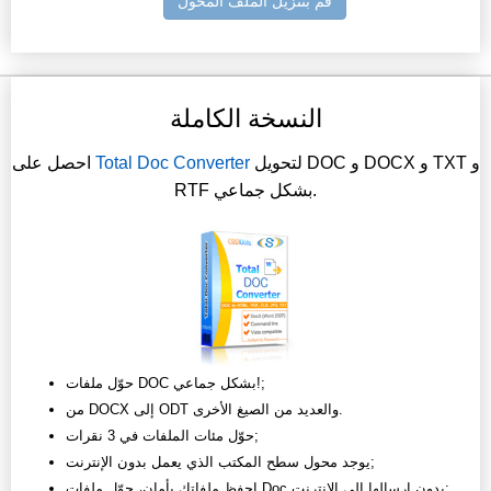
قم بتنزيل الملف المحول
النسخة الكاملة
لتحويل DOC و DOCX و TXT و
Total Doc Converter
احصل على
RTF بشكل جماعي.
حوّل ملفات DOC بشكل جماعي!;
من DOCX إلى ODT والعديد من الصيغ الأخرى.
حوّل مئات الملفات في 3 نقرات;
يوجد محول سطح المكتب الذي يعمل بدون الإنترنت;
احفظ ملفاتك بأمان، حوّل ملفات Doc بدون إرسالها إلى الإنترنت;