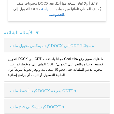
محتويات ملف DOCX لا تُقرأ ولا تُعاد استخدامها أبدًا. بعد
التحويل إلى ODT، يُحذف الملفان تلقائيًا من خوادمنا.
سياسة
.
الخصوصية
الأسئلة الشائعة ▼
كيف يمكنني تحويل ملف DOCX إلى ODT مجانًا؟
لتحويل DOCX إلى ODT مجاناً باستخدام Coolutils، ما عليك سوى رفع
الملف إلى موقعنا، ثم اختيار ODT كصيغة الإخراج والنقر على "تحويل".
محولنا يدعم الملفات حتى حجم 80 ميجابايت ويوفر تحويلاً سريعاً دون
الحاجة للتسجيل أو تثبيت أي برامج إضافية.
كيف أحفظ ملف DOCX بصيغة ODT؟
كيف يمكنني فتح ملف DOCX؟