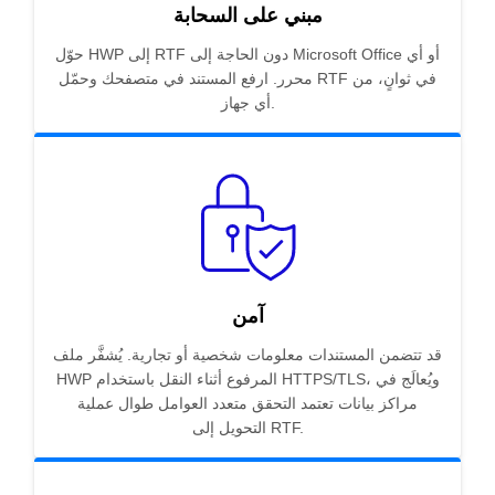
مبني على السحابة
حوّل HWP إلى RTF دون الحاجة إلى Microsoft Office أو أي
محرر. ارفع المستند في متصفحك وحمّل RTF في ثوانٍ، من
أي جهاز.
آمن
قد تتضمن المستندات معلومات شخصية أو تجارية. يُشفَّر ملف
HWP المرفوع أثناء النقل باستخدام HTTPS/TLS، ويُعالَج في
مراكز بيانات تعتمد التحقق متعدد العوامل طوال عملية
التحويل إلى RTF.