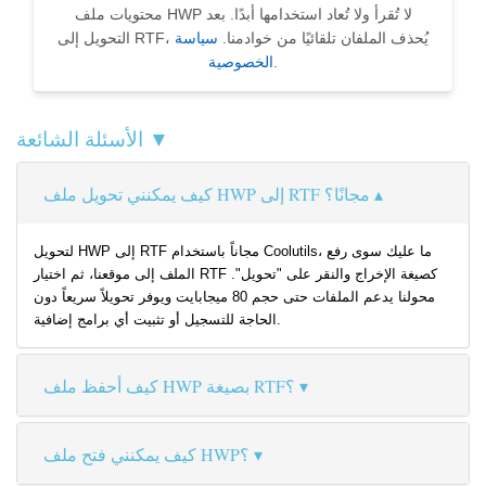
محتويات ملف HWP لا تُقرأ ولا تُعاد استخدامها أبدًا. بعد
التحويل إلى RTF، يُحذف الملفان تلقائيًا من خوادمنا.
سياسة
.
الخصوصية
الأسئلة الشائعة ▼
كيف يمكنني تحويل ملف HWP إلى RTF مجانًا؟
لتحويل HWP إلى RTF مجاناً باستخدام Coolutils، ما عليك سوى رفع
الملف إلى موقعنا، ثم اختيار RTF كصيغة الإخراج والنقر على "تحويل".
محولنا يدعم الملفات حتى حجم 80 ميجابايت ويوفر تحويلاً سريعاً دون
الحاجة للتسجيل أو تثبيت أي برامج إضافية.
كيف أحفظ ملف HWP بصيغة RTF؟
كيف يمكنني فتح ملف HWP؟