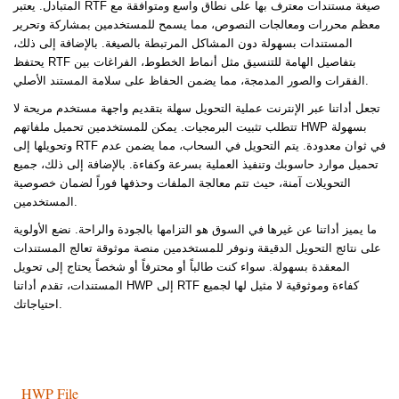
المتبادل. يعتبر RTF صيغة مستندات معترف بها على نطاق واسع ومتوافقة مع
معظم محررات ومعالجات النصوص، مما يسمح للمستخدمين بمشاركة وتحرير
المستندات بسهولة دون المشاكل المرتبطة بالصيغة. بالإضافة إلى ذلك،
يحتفظ RTF بتفاصيل الهامة للتنسيق مثل أنماط الخطوط، الفراغات بين
الفقرات والصور المدمجة، مما يضمن الحفاظ على سلامة المستند الأصلي.
تجعل أداتنا عبر الإنترنت عملية التحويل سهلة بتقديم واجهة مستخدم مريحة لا
تتطلب تثبيت البرمجيات. يمكن للمستخدمين تحميل ملفاتهم HWP بسهولة
وتحويلها إلى RTF في ثوان معدودة. يتم التحويل في السحاب، مما يضمن عدم
تحميل موارد حاسوبك وتنفيذ العملية بسرعة وكفاءة. بالإضافة إلى ذلك، جميع
التحويلات آمنة، حيث تتم معالجة الملفات وحذفها فوراً لضمان خصوصية
المستخدمين.
ما يميز أداتنا عن غيرها في السوق هو التزامها بالجودة والراحة. نضع الأولوية
على نتائج التحويل الدقيقة ونوفر للمستخدمين منصة موثوقة تعالج المستندات
المعقدة بسهولة. سواء كنت طالباً أو محترفاً أو شخصاً يحتاج إلى تحويل
المستندات، تقدم أداتنا HWP إلى RTF كفاءة وموثوقية لا مثيل لها لجميع
احتياجاتك.
HWP File