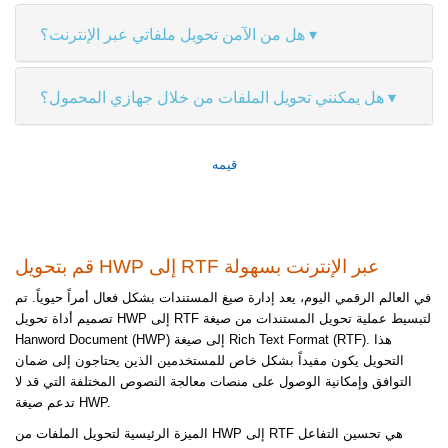
هل من الآمن تحويل ملفاتي عبر الإنترنت؟
هل يمكنني تحويل الملفات من خلال جهازي المحمول؟
قيمه
قم بتحويل HWP إلى RTF عبر الإنترنت بسهولة
في العالم الرقمي اليوم، يعد إدارة صيغ المستندات بشكل فعال أمراً حيوياً. تم
تصميم أداة تحويل HWP إلى RTF لتبسيط عملية تحويل المستندات من صيغة
Hanword Document (HWP) إلى صيغة Rich Text Format (RTF). هذا
التحويل يكون مفيداً بشكل خاص للمستخدمين الذين يحتاجون إلى ضمان
التوافق وإمكانية الوصول على منصات معالجة النصوص المختلفة التي قد لا
تدعم صيغة HWP.
الميزة الرئيسية لتحويل الملفات من HWP إلى RTF هي تحسين التفاعل