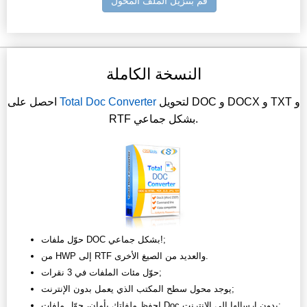
قم بتنزيل الملف المحول
النسخة الكاملة
لتحويل DOC و DOCX و TXT و
Total Doc Converter
احصل على
RTF بشكل جماعي.
حوّل ملفات DOC بشكل جماعي!;
من HWP إلى RTF والعديد من الصيغ الأخرى.
حوّل مئات الملفات في 3 نقرات;
يوجد محول سطح المكتب الذي يعمل بدون الإنترنت;
احفظ ملفاتك بأمان، حوّل ملفات Doc بدون إرسالها إلى الإنترنت;