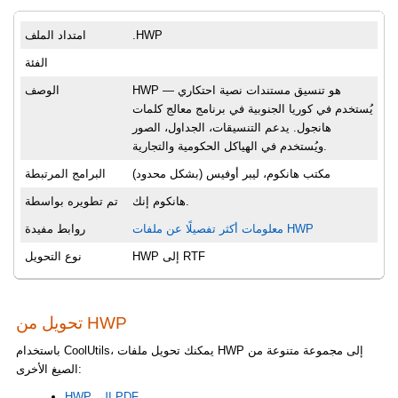
.HWP
امتداد الملف
الفئة
HWP — هو تنسيق مستندات نصية احتكاري
الوصف
يُستخدم في كوريا الجنوبية في برنامج معالج كلمات
هانجول. يدعم التنسيقات، الجداول، الصور
ويُستخدم في الهياكل الحكومية والتجارية.
مكتب هانكوم، ليبر أوفيس (بشكل محدود)
البرامج المرتبطة
هانكوم إنك.
تم تطويره بواسطة
معلومات أكثر تفصيلًا عن ملفات HWP
روابط مفيدة
HWP إلى RTF
نوع التحويل
تحويل من HWP
باستخدام CoolUtils، يمكنك تحويل ملفات HWP إلى مجموعة متنوعة من
الصيغ الأخرى:
HWP إلى PDF