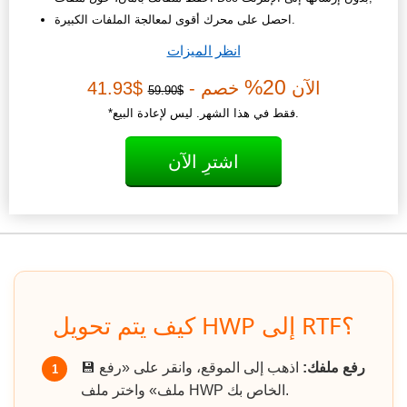
احصل على محرك أقوى لمعالجة الملفات الكبيرة.
انظر الميزات
20%
الآن
خصم -
$41.93
$59.90
*فقط في هذا الشهر. ليس لإعادة البيع.
اشترِ الآن
كيف يتم تحويل HWP إلى RTF؟
رفع ملفك:
اذهب إلى الموقع، وانقر على «رفع
💾
1
ملف» واختر ملف HWP الخاص بك.