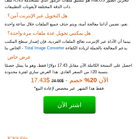
ملف ICNS هو تنسيق ملفات الرموز الذي تستخدمه macOS لتخزين الصور
ذات الدقة المختلفة لأيقونات التطبيقات.
هل التحويل عبر الإنترنت آمن؟
نعم، تضمن أداتنا معالجة آمنة، ويتم حذف جميع الملفات خلال ساعة واحدة.
هل يمكنني تحويل عدة ملفات مرة واحدة؟
بينما أن الأداة عبر الإنترنت تعالج الملفات الفردية، فإن إصدار سطح المكتب
يدعم المعالجة بالجملة لزيادة الكفاءة.
Total Image Converter
الخاص بنا -
عرض خاص
احصل على النسخة الكاملة الآن مقابل 17.43 دولارًا فقط، وهو ما يمثل خصمًا
بنسبة 20٪ من السعر العادي. هذا العرض ساري لفترة محدودة.
الآن
20%
خصم -
$17.43
$24.90
*فقط هذا الشهر. غير مخصص لإعادة البيع.
اشتر الآن
ICNS File