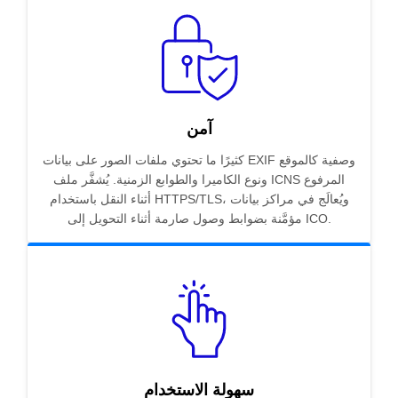
آمن
كثيرًا ما تحتوي ملفات الصور على بيانات EXIF وصفية كالموقع
ونوع الكاميرا والطوابع الزمنية. يُشفَّر ملف ICNS المرفوع
أثناء النقل باستخدام HTTPS/TLS، ويُعالَج في مراكز بيانات
مؤمَّنة بضوابط وصول صارمة أثناء التحويل إلى ICO.
سهولة الاستخدام