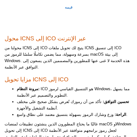
قيمه
محول ICNS إلى ICO عبر الإنترنت
محولنا من ICNS إلى ICO يتيح لك تحويل ملفات ICNS إلى تنسيق ICO
بسرعة وسهولة، مما يضمن تكاملًا سلسًا للرموز من macOS إلى بيئة
Windows. هذه الخدمة لا غنى عنها للمطورين والمصممين الذين يسعون إلى
التوافق عبر الأنظمة.
مزايا تحويل ICNS إلى ICO
ICO هو التنسيق القياسي لرموز Windows، مما يسهل
مرونة النظام:
التطوير والتصميم عبر الأنظمة.
تحسين التوافق:
تأكد من أن رموزك تُعرض بشكل صحيح على مختلف
أنظمة التشغيل والأجهزة.
وزع وشارك الرموز بسهولة بتنسيق معتمد على نطاق واسع.
الراحة:
غالبًا ما يحتاج المطورون الذين ينشئون تطبيقات لمنصات macOS وWindows
إلى تحويل ICNS إلى ICO لجعل رموز برامجهم متوافقة عبر الأنظمة
المختلفة. كما يمكن لمصممي الجرافيك تحويل هذه الملفات لدعم التناسق