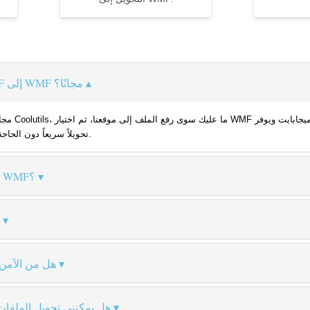
كيف يمكنني تحويل ملف PDF إلى WMF مجانًا؟
تحويلاً سريعاً دون الحاجة للتسجيل أو تثبيت أي برامج إضافية.
كيف أحفظ ملف PDF بصيغة WMF؟
هل من الآمن 
هل يمكنني تحويل الملفا