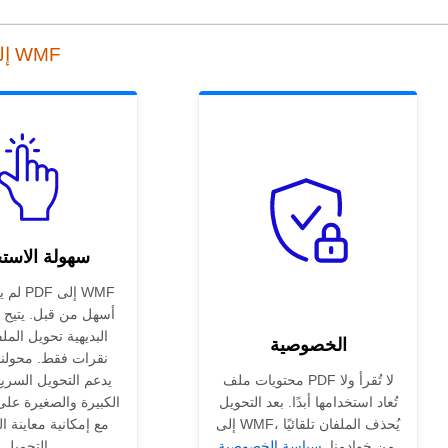
أداة التحويل عبر الإنترنت من PDF إلى WMF
سهولة الاست
لم يكن 
أسهل من قبل. يتيح ل
البديهية تحويل المل
الخصوصية
نقرات فقط. محولنا
محتويات ملف PDF لا تُقرأ ولا
يدعم التحويل السري
تُعاد استخدامها أبدًا. بعد التحويل
الكبيرة والصغيرة عل
إلى WMF، يُحذف الملفان تلقائيًا
مع إمكانية معاينة ال
.
من خوادمنا.
سياسة الخصوصية
التحميل.