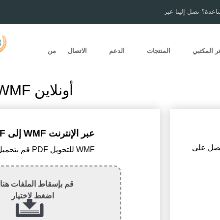
اعدة؟ تصل إلينا عبر
ر المكتبي
المنتجات
الدعم
الاتصال
من
تحويل PDF إلى WMF أونلاين
تحويل PDF إلى WMF عبر الإنترنت
1) قم بتحميل ملف PDF للتحويل WMF
قم بإسقاط الملفات هنا 
اضغط لاختيار