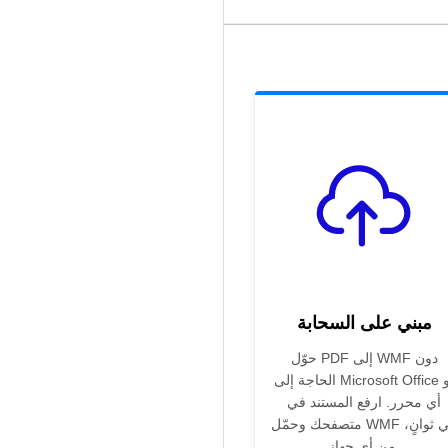
مبني على السحابة
حوّل PDF إلى WMF دون
الحاجة إلى Microsoft Office أو
أي محرر. ارفع المستند في
متصفحك وحمّل WMF في ثوانٍ،
من أي جهاز.