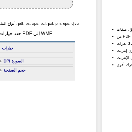
أنواع الملفات المسموح بها: pdf, ps, xps, pcl, pxl, prn, eps, djvu
2) حدد خيارات تحويل PDF إلى WMF
خيارات
DPI الصورة
حجم الصفحة