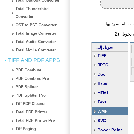
Total Outlook Converter
Total Thunderbird
Converter
OST to PST Converter
Total Image Converter
Total Audio Converter
تحويل إلى
Total Movie Converter
TIFF
TIFF AND PDF APPS
JPEG
PDF Combine
Doc
PDF Combine Pro
Excel
PDF Splitter
HTML
PDF Splitter Pro
Text
Tiff PDF Cleaner
WMF
Total PDF Printer
Total PDF Printer Pro
SVG
Tiff Paging
Power Point