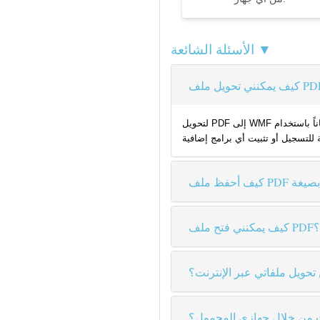
الأسئلة الشائعة ▼
لتحويل PDF إلى WMF مجاناً باستخدام Coolutils، ما عليك سوى رفع الملف إلى موقعنا، ثم اختيار WMF كصيغة الإخراج والنقر على "تحويل". محولنا يدعم الملفات حتى حجم 80 ميجابايت ويوفر
كيف يمكنني فتح ملف PDF؟
تحويل ملفاتي عبر الإنترنت؟
ت من خلال جهازي المحمول؟