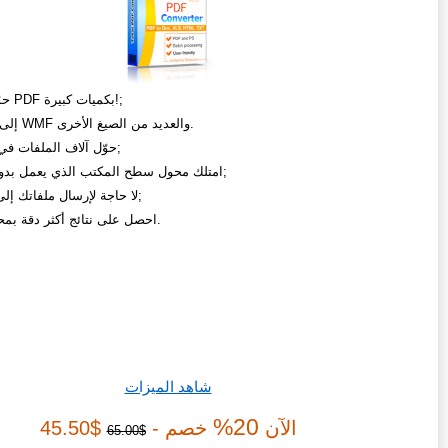
حوّل ملفات PDF بكميات كبيرة!;
من PDF إلى WMF والعديد من الصيغ الأخرى.
حوّل آلاف الملفات في 3 نقرات;
امتلك محول سطح المكتب الذي يعمل بدون إنترنت;
لا حاجة لإرسال ملفاتك إلى الإنترنت;
احصل على نتائج أكثر دقة بمحرك أقوى.
شاهد الميزات
20%
الآن
خصم -
$45.50
$65.00