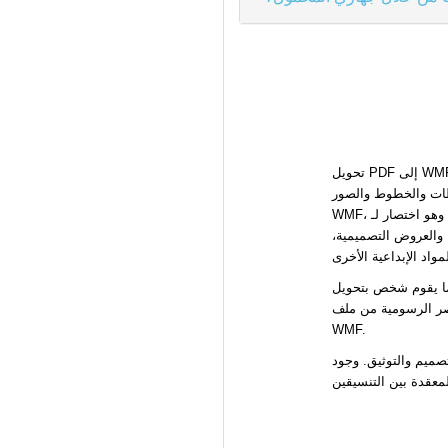
تحويل PDF إلى WMF هو عملية مهمة لمعالجة ودمج الرسوم البيانية. PDF (تنسيق المستندات المحمولة) قد عزز مكانته كتنسيق رئيسي لتبادل
WMF، وهو اختصار لـ Windows Metafile، هو تنسيق رسومي مدمج في Microsoft Windows. هو معروف بشكل أساسي للرسوم البيانية المتجهة، ولكنه
، والعروض التصميمية،
PDF إلى WMF، فإنه ينقل المحتوى من تنسيق مستند متكامل إلى تنسيق غني بالرسوم. هذه العملية يمكن أن تكون ذات
م في الغالب أو تستفيد من ميزات
WMF.
صميم والتوثيق. وجود