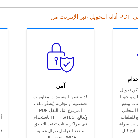
خدام
آمن
تحويل PDF إلى WMF
ك واجهتنا
قد تتضمن المستندات معلومات
فات ببضع
شخصية أو تجارية. يُشفَّر ملف
 المجاني
PDF المرفوع أثناء النقل
ع للملفات
باستخدام HTTPS/TLS، ويُعالَج
ى حد سواء،
في مراكز بيانات تعتمد التحقق
نتائج قبل
متعدد العوامل طوال عملية
التحويل إلى WMF.