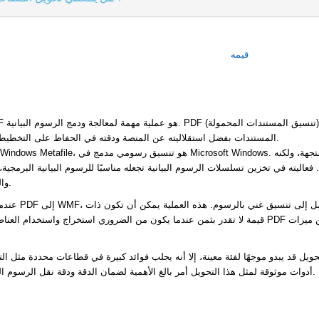
قيمه
المستندات بفضل استقلاليته عن المنصة ودقته في الحفاظ على التخطيطات والخطوط والصور.
عاليته في تخزين تسلسلات الرسوم البيانية تجعله مناسبًا للرسوم البيانية البرمجية
والمواد الإبداعية الأخرى.
عندما يقوم شخص بتحويل 
قيمة لا تقدر بثمن عندما يكون من الضروري استخراج واستخدام العناصر الرسومية من ملف PDF في بيئات تدع
ل قد يبدو موجهًا لفئة معينة، إلا أنه يجلب فوائد كبيرة في قطاعات محددة مثل الت
أدوات موثوقة لمثل هذا التحويل أمر بالغ الأهمية لضمان الدقة ودقة نقل الرسوم المعقدة بين التنسيقين.