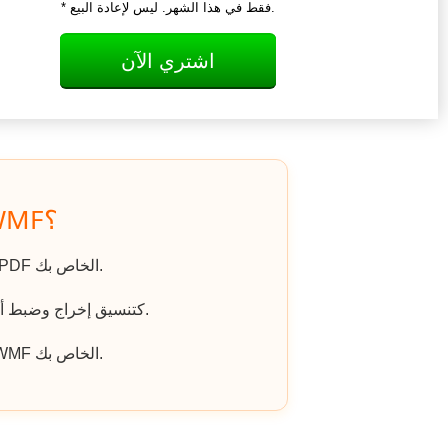
* فقط في هذا الشهر. ليس لإعادة البيع.
اشتري الآن
كيف يتم تحويل PDF إلى WMF؟
اذهب إلى الموقع، وانقر على «رفع ملف» واختر ملف PDF الخاص بك.
اختر WMF كتنسيق إخراج وضبط أي خيارات إضافية إذا لزم الأمر.
انقر على «تنزيل الملف المحول» للحصول على ملف WMF الخاص بك.