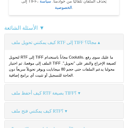
إلى TIFF، يُحذف الملفان تلقائيًا من خوادمنا.
سياسة
.
الخصوصية
الأسئلة الشائعة ▼
كيف يمكنني تحويل ملف RTF إلى TIFF مجانًا؟
لتحويل RTF إلى TIFF مجاناً باستخدام Coolutils، ما عليك سوى رفع
الملف إلى موقعنا، ثم اختيار TIFF كصيغة الإخراج والنقر على "تحويل".
محولنا يدعم الملفات حتى حجم 80 ميجابايت ويوفر تحويلاً سريعاً دون
الحاجة للتسجيل أو تثبيت أي برامج إضافية.
كيف أحفظ ملف RTF بصيغة TIFF؟
كيف يمكنني فتح ملف RTF؟