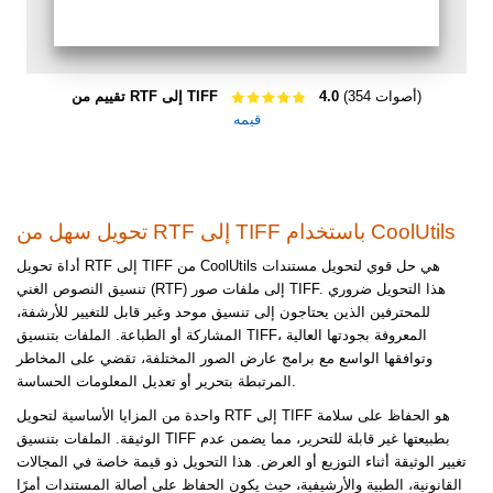
(354 أصوات)
4.0
تقييم من RTF إلى TIFF
قيمه
تحويل سهل من RTF إلى TIFF باستخدام CoolUtils
أداة تحويل RTF إلى TIFF من CoolUtils هي حل قوي لتحويل مستندات
تنسيق النصوص الغني (RTF) إلى ملفات صور TIFF. هذا التحويل ضروري
للمحترفين الذين يحتاجون إلى تنسيق موحد وغير قابل للتغيير للأرشفة،
المشاركة أو الطباعة. الملفات بتنسيق TIFF، المعروفة بجودتها العالية
وتوافقها الواسع مع برامج عارض الصور المختلفة، تقضي على المخاطر
المرتبطة بتحرير أو تعديل المعلومات الحساسة.
واحدة من المزايا الأساسية لتحويل RTF إلى TIFF هو الحفاظ على سلامة
الوثيقة. الملفات بتنسيق TIFF بطبيعتها غير قابلة للتحرير، مما يضمن عدم
تغيير الوثيقة أثناء التوزيع أو العرض. هذا التحويل ذو قيمة خاصة في المجالات
القانونية، الطبية والأرشيفية، حيث يكون الحفاظ على أصالة المستندات أمرًا