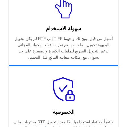
سهولة الاستخدام
لم يكن تحويل RTF إلى TIFF أسهل من قبل. يتيح لك واجهتنا
البديهية تحويل الملفات ببضع نقرات فقط. محولنا المجاني
يدعم التحويل السريع للملفات الكبيرة والصغيرة على حد
سواء، مع إمكانية معاينة النتائج قبل التحميل.
الخصوصية
محتويات ملف RTF لا تُقرأ ولا تُعاد استخدامها أبدًا. بعد التحويل