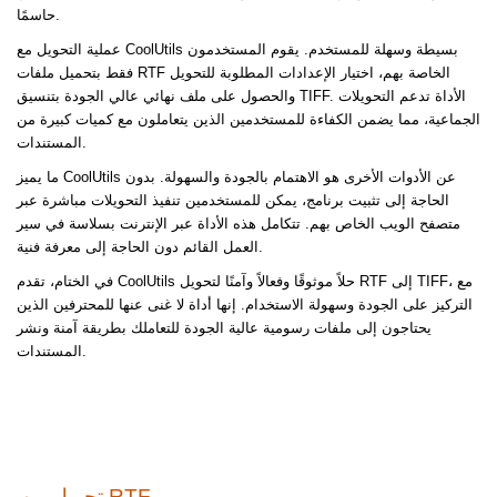
حاسمًا.
عملية التحويل مع CoolUtils بسيطة وسهلة للمستخدم. يقوم المستخدمون
فقط بتحميل ملفات RTF الخاصة بهم، اختيار الإعدادات المطلوبة للتحويل
والحصول على ملف نهائي عالي الجودة بتنسيق TIFF. الأداة تدعم التحويلات
الجماعية، مما يضمن الكفاءة للمستخدمين الذين يتعاملون مع كميات كبيرة من
المستندات.
ما يميز CoolUtils عن الأدوات الأخرى هو الاهتمام بالجودة والسهولة. بدون
الحاجة إلى تثبيت برنامج، يمكن للمستخدمين تنفيذ التحويلات مباشرة عبر
متصفح الويب الخاص بهم. تتكامل هذه الأداة عبر الإنترنت بسلاسة في سير
العمل القائم دون الحاجة إلى معرفة فنية.
في الختام، تقدم CoolUtils حلاً موثوقًا وفعالاً وآمنًا لتحويل RTF إلى TIFF، مع
التركيز على الجودة وسهولة الاستخدام. إنها أداة لا غنى عنها للمحترفين الذين
يحتاجون إلى ملفات رسومية عالية الجودة للتعاملك بطريقة آمنة ونشر
المستندات.
تحويل من RTF