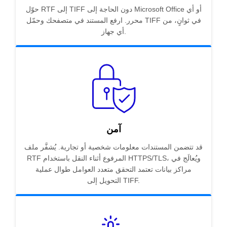
حوّل RTF إلى TIFF دون الحاجة إلى Microsoft Office أو أي
محرر. ارفع المستند في متصفحك وحمّل TIFF في ثوانٍ، من
أي جهاز.
آمن
قد تتضمن المستندات معلومات شخصية أو تجارية. يُشفَّر ملف
RTF المرفوع أثناء النقل باستخدام HTTPS/TLS، ويُعالَج في
مراكز بيانات تعتمد التحقق متعدد العوامل طوال عملية
التحويل إلى TIFF.