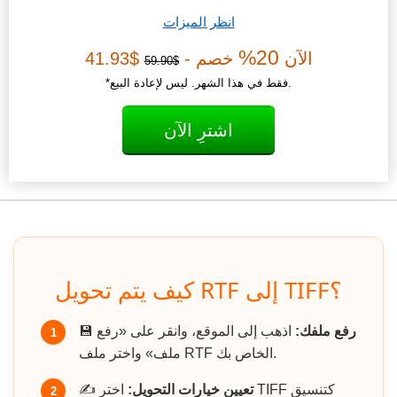
انظر الميزات
20%
الآن
خصم -
$41.93
$59.90
*فقط في هذا الشهر. ليس لإعادة البيع.
اشترِ الآن
كيف يتم تحويل RTF إلى TIFF؟
رفع ملفك:
اذهب إلى الموقع، وانقر على «رفع
💾
1
ملف» واختر ملف RTF الخاص بك.
تعيين خيارات التحويل:
اختر TIFF كتنسيق
✍️
2