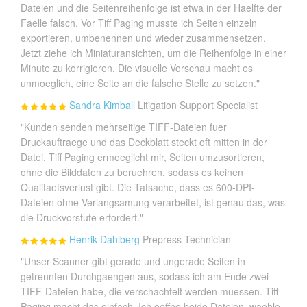
Dateien und die Seitenreihenfolge ist etwa in der Haelfte der
Faelle falsch. Vor Tiff Paging musste ich Seiten einzeln
exportieren, umbenennen und wieder zusammensetzen.
Jetzt ziehe ich Miniaturansichten, um die Reihenfolge in einer
Minute zu korrigieren. Die visuelle Vorschau macht es
unmoeglich, eine Seite an die falsche Stelle zu setzen."
Sandra Kimball
Litigation Support Specialist
"Kunden senden mehrseitige TIFF-Dateien fuer
Druckauftraege und das Deckblatt steckt oft mitten in der
Datei. Tiff Paging ermoeglicht mir, Seiten umzusortieren,
ohne die Bilddaten zu beruehren, sodass es keinen
Qualitaetsverlust gibt. Die Tatsache, dass es 600-DPI-
Dateien ohne Verlangsamung verarbeitet, ist genau das, was
die Druckvorstufe erfordert."
Henrik Dahlberg
Prepress Technician
"Unser Scanner gibt gerade und ungerade Seiten in
getrennten Durchgaengen aus, sodass ich am Ende zwei
TIFF-Dateien habe, die verschachtelt werden muessen. Tiff
Paging macht das einfach. Ich oeffne beide Dateien, waehle