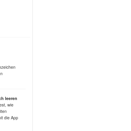
ezeichen
en
h leeren
est, wie
iten
t die App