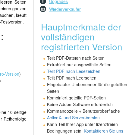
Upgrades
 leeren Seiten
t einen ganzen
Wiederverkäufer
auchen, laeuft
-Testversion.
Hauptmerkmale der
:
vollständigen
registrierten Version
Teilt PDF-Dateien nach Seiten
Extrahiert nur ausgewählte Seiten
Teilt PDF nach Lesezeichen
ro-Version
)
Teilt PDF nach Leerseiten
)
Eingebauter Umbenenner für die geteilten
Seiten
Kombiniert geteilte PDF-Seiten
Keine Adobe-Software erforderlich
Kommandozeile + Benutzeroberfläche
ine 10-seitige
ActiveX- und Server-Version
er Reihenfolge
Kann Teil Ihrer App unter lizenzfreien
Bedingungen sein.
Kontaktieren Sie uns