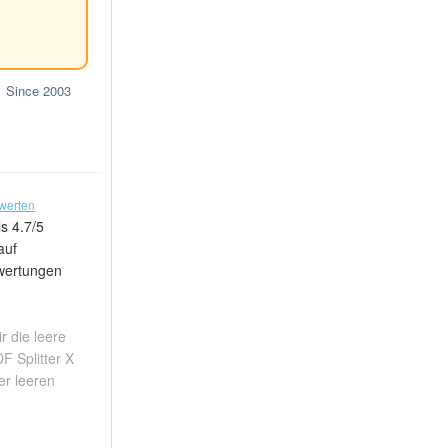
Since 2003
werten
s 4.7/5
auf
wertungen
r die leere
F Splitter X
er leeren