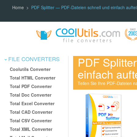
Home
PDF Splitter — PDF-Dateien schnell und einfach auftei
PDF Splitte
FILE CONVERTERS
Coolutils Converter
einfach auft
Total HTML Converter
Teilen Sie Ihre PDF-Dateien n
Total PDF Converter
Total Doc Converter
Total Excel Converter
Total CAD Converter
Total CSV Converter
Total XML Converter