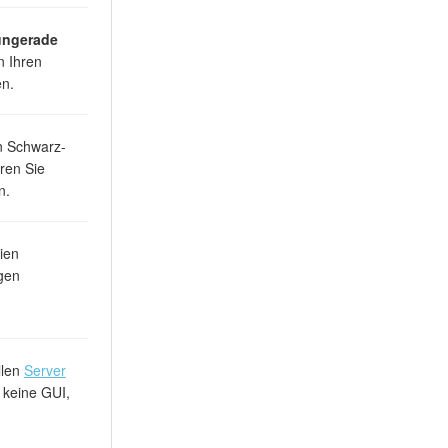
ungerade
n Ihren
en.
n Schwarz-
eren Sie
n.
ien
gen
llen
Server
 keine GUI,
.