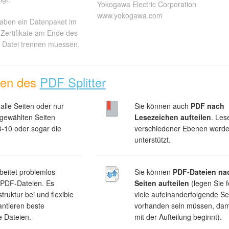
Yokogawa Electric Corporation
www.yokogawa.com
aben ein Datenpaket im
Zertifikate am Ende des
e Datei trennen muessen.
nen des
PDF Splitter
alle Seiten oder nur
Sie können auch
PDF nach
sgewählten Seiten
Lesezeichen aufteilen
. Les
 3-10 oder sogar die
verschiedener Ebenen werd
unterstützt.
rbeitet problemlos
Sie können
PDF-Dateien nac
 PDF-Dateien. Es
Seiten aufteilen
(legen Sie f
truktur bei und flexible
viele aufeinanderfolgende Se
antieren beste
vorhanden sein müssen, dami
e Dateien.
mit der Aufteilung beginnt).