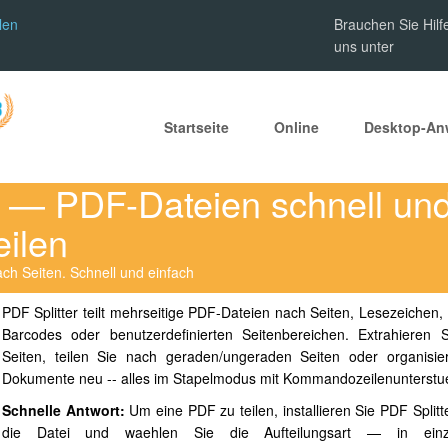
len
Brauchen Sie Hilf
uns unter
Startseite
Online
Desktop-A
r — PDF-Dateien schnell un
eilen
ach Seiten. Schnell und einfach
PDF Splitter teilt mehrseitige PDF-Dateien nach Seiten, Lesezeichen, 
Barcodes oder benutzerdefinierten Seitenbereichen. Extrahieren 
Seiten, teilen Sie nach geraden/ungeraden Seiten oder organisi
Dokumente neu -- alles im Stapelmodus mit Kommandozeilenunterstu
Schnelle Antwort:
Um eine PDF zu teilen, installieren Sie PDF Splitte
die Datei und waehlen Sie die Aufteilungsart — in einze