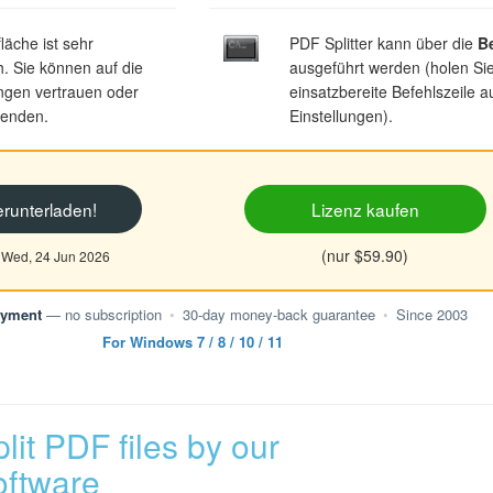
läche ist sehr
PDF Splitter kann über die
Be
h. Sie können auf die
ausgeführt werden (holen Sie
ngen vertrauen oder
einsatzbereite Befehlszeile 
wenden.
Einstellungen).
erunterladen!
Lizenz kaufen
(nur $59.90)
t Wed, 24 Jun 2026
ayment
— no subscription
•
30-day money-back guarantee
•
Since 2003
For Windows 7 / 8 / 10 / 11
lit PDF files by our
oftware