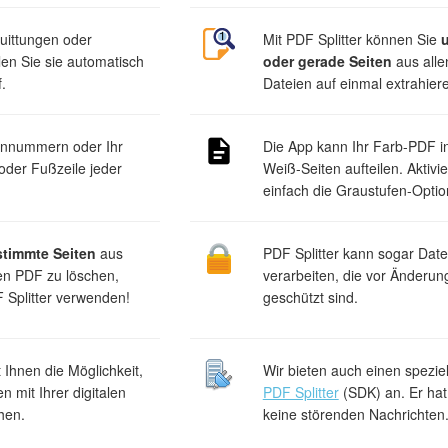
uittungen oder
Mit PDF Splitter können Sie
en Sie sie automatisch
oder gerade Seiten
aus alle
.
Dateien auf einmal extrahier
tennummern oder Ihr
Die App kann Ihr Farb-PDF i
 oder Fußzeile jeder
Weiß-Seiten aufteilen. Aktivi
einfach die Graustufen-Optio
stimmte Seiten
aus
PDF Splitter kann sogar Date
en PDF zu löschen,
verarbeiten, die vor Änderun
 Splitter verwenden!
geschützt sind.
t Ihnen die Möglichkeit,
Wir bieten auch einen spezie
n mit Ihrer digitalen
PDF Splitter
(SDK) an. Er hat
hen.
keine störenden Nachrichten