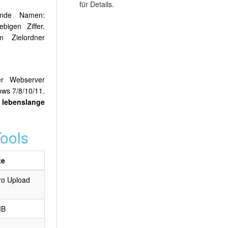
für Details.
ende Namen:
bigen Ziffer.
m Zielordner
er Webserver
ows 7/8/10/11.
 lebenslange
Tools
te
ro Upload
MB