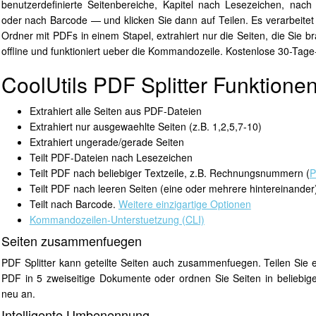
benutzerdefinierte Seitenbereiche, Kapitel nach Lesezeichen, nach
oder nach Barcode — und klicken Sie dann auf Teilen. Es verarbeite
Ordner mit PDFs in einem Stapel, extrahiert nur die Seiten, die Sie br
offline und funktioniert ueber die Kommandozeile. Kostenlose 30-Tage
CoolUtils PDF Splitter Funktionen
Extrahiert alle Seiten aus PDF-Dateien
Extrahiert nur ausgewaehlte Seiten (z.B. 1,2,5,7-10)
Extrahiert ungerade/gerade Seiten
Teilt PDF-Dateien nach Lesezeichen
Teilt PDF nach beliebiger Textzeile, z.B. Rechnungsnummern (
P
Teilt PDF nach leeren Seiten (eine oder mehrere hintereinander
Teilt nach Barcode.
Weitere einzigartige Optionen
Kommandozeilen-Unterstuetzung (CLI)
Seiten zusammenfuegen
PDF Splitter kann geteilte Seiten auch zusammenfuegen. Teilen Sie e
PDF in 5 zweiseitige Dokumente oder ordnen Sie Seiten in beliebig
neu an.
Intelligente Umbenennung