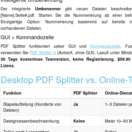
Der integrierte
Umbenenner
gibt neuen Dateien beschreib
[Name].Seite#.pdf. Starten Sie die Nummerierung ab einer belie
Einzigartige Option: Nummerierung basierend auf bereits i
vorhandenen Dateien.
GUI + Kommandozeile
PDF Splitter funktioniert ueber GUI und
Kommandozeile
. Fu
verwenden Sie
PDF Splitter X
(ActiveX, ohne GUI). Laeuft unter Wind
30 Tage kostenlose Testversion, keine Registrierung. $59.90
Lizenz.
Desktop PDF Splitter vs. Online-
Funktion
PDF Splitter
Online-Diens
Stapelaufteilung (Hunderte von
Ja
1–3 Dateien p
Dateien)
Dateigroessenbeschraenkung
Keine
Meist 10–50 
Teilen nach Lesezeichen
Ja
Selten