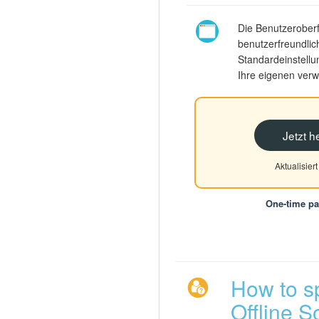
Die Benutzeroberf
benutzerfreundlic
Standardeinstellu
Ihre eigenen ver
Jetzt h
Aktualisier
One-time p
How to sp
Offline S