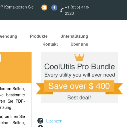
e? Kontaktieren Sie
+1 (855) 418-
2323
nwendung
Produkte
Unterstützung
Kontakt
Über uns
d
leeren Seiten,
Sie bestimmte
eren Sie PDF-
etzung.
r, oeffnen Sie
Lizenzen
lne Seiten,