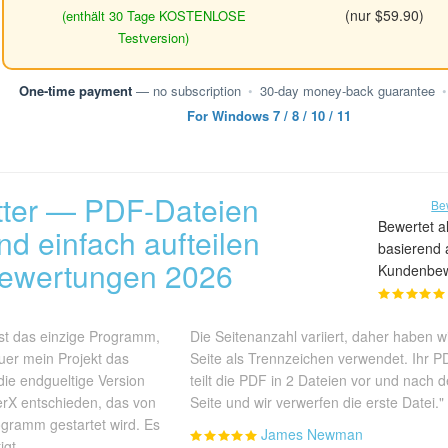
(nur $59.90)
(enthält 30 Tage KOSTENLOSE
Testversion)
One-time payment
— no subscription
•
30-day money-back guarantee
•
For Windows 7 / 8 / 10 / 11
tter — PDF-Dateien
Be
Bewertet al
nd einfach aufteilen
basierend 
ewertungen 2026
Kundenbe
st das einzige Programm,
Die Seitenanzahl variiert, daher haben wi
uer mein Projekt das
Seite als Trennzeichen verwendet. Ihr PD
die endgueltige Version
teilt die PDF in 2 Dateien vor und nach d
erX entschieden, das von
Seite und wir verwerfen die erste Datei."
gramm gestartet wird. Es
James Newman
igt.