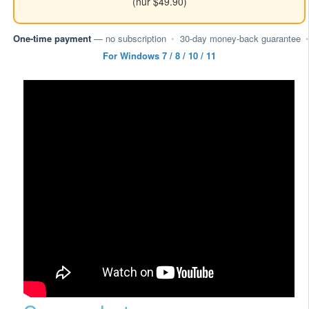
(nur $49.90)
One-time payment
— no subscription
•
30-day money-back guarantee
•
For Windows 7 / 8 / 10 / 11