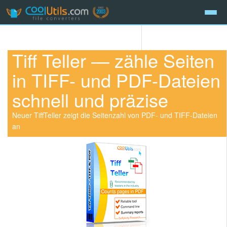
Tiff Teller — zähle Seiten
in TIFF- und PDF-Dateien
schnell und präzise
Neuer TiffTeller zeigt die Seitenzahl von PDF- und TIFF-Dateien
an