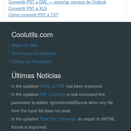
Convertir PST a EML — exportar correos de Outlook
Convertir PST a XLS
Cómo convertir PST a TXT
Coolutils.com
Mapa del Sitio
Términos y Condiciones
Política de Privacidad
Últimas Noticias
In the updated
HTML to PDF
has been improved.
In the updated
PDF Combine
a new command line
parameter is added -IgnoreInvalidSource when any file
from the input list does not exist.
In the updated
Total Doc Converter
an export to XHTML
format is improved.