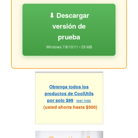
⬇ Descargar
versión de
prueba
Windows 7/8/10/11 • 29 MB
Obtenga todos los
productos de CoolUtils
por solo $99
leer más
(usted ahorra hasta $500)