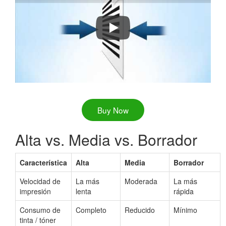
How to Batch Print PDF Files
Buy Now
Alta vs. Media vs. Borrador
Característica
Alta
Media
Borrador
Velocidad de
La más
Moderada
La más
impresión
lenta
rápida
Consumo de
Completo
Reducido
Mínimo
tinta / tóner