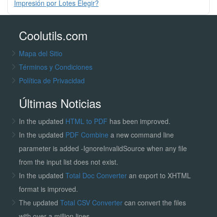
Impresión por Lotes Elegir?
Coolutils.com
Mapa del Sitio
Términos y Condiciones
Política de Privacidad
Últimas Noticias
In the updated
HTML to PDF
has been improved.
In the updated
PDF Combine
a new command line
parameter is added -IgnoreInvalidSource when any file
from the input list does not exist.
In the updated
Total Doc Converter
an export to XHTML
format is improved.
The updated
Total CSV Converter
can convert the files
with over a million lines.