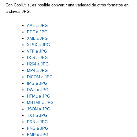
Con CoolUtils, es posible convertir una variedad de otros formatos en
archivos JPG:
AAE a JPG
PDF a JPG
XML a JPG
XLSX a JPG
VTF a JPG
DCS a JPG
H264 a JPG
MP4 a JPG
DICOM a JPG
IMG a JPG
DWF a JPG
HTML a JPG
MHTML a JPG
JSON a JPG
TXT a JPG
PRN a JPG
PNG a JPG
BMP a JPG