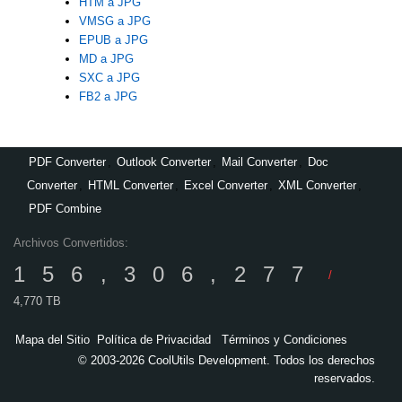
HTM a JPG
VMSG a JPG
EPUB a JPG
MD a JPG
SXC a JPG
FB2 a JPG
PDF Converter
,
Outlook Converter
,
Mail Converter
,
Doc
Converter
,
HTML Converter
,
Excel Converter
,
XML Converter
,
PDF Combine
Archivos Convertidos:
156,306,277
/
4,770 TB
Mapa del Sitio
Política de Privacidad
Términos y Condiciones
© 2003-2026 CoolUtils Development. Todos los derechos
reservados.