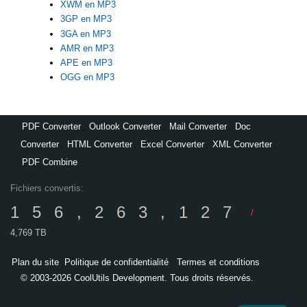
XWM en MP3
3GP en MP3
3GA en MP3
AMR en MP3
APE en MP3
OGG en MP3
PDF Converter
,
Outlook Converter
,
Mail Converter
,
Doc
Converter
,
HTML Converter
,
Excel Converter
,
XML Converter
,
PDF Combine
Fichiers convertis:
156,263,127
/
4,769 TB
Plan du site
Politique de confidentialité
Termes et conditions
© 2003-2026 CoolUtils Development. Tous droits réservés.