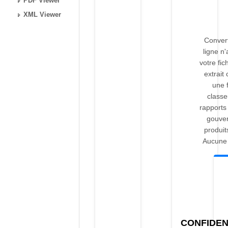
PDF Viewer
XML Viewer
Conver
ligne n
votre fic
extrai
une f
classe
rapports
gouve
produit
Aucune 
CONFIDEN