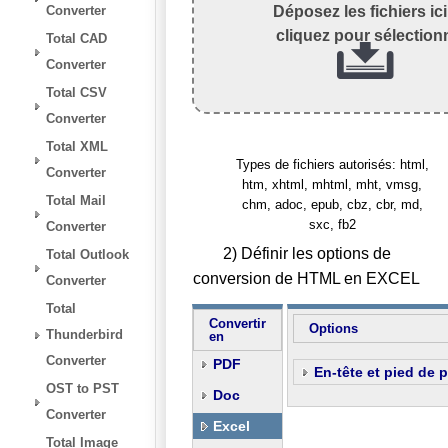
Converter
Déposez les fichiers ic
cliquez pour sélection
Total CAD
Converter
Total CSV
Converter
Total XML
Types de fichiers autorisés: html,
Converter
htm, xhtml, mhtml, mht, vmsg,
Total Mail
chm, adoc, epub, cbz, cbr, md,
sxc, fb2
Converter
2) Définir les options de
Total Outlook
conversion de HTML en EXCEL
Converter
Total
Convertir
Options
Thunderbird
en
Converter
PDF
En-tête et pied de 
OST to PST
Doc
Converter
Excel
Total Image