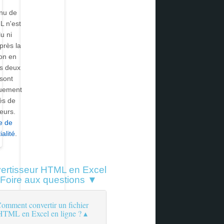
nu de
L n'est
lu ni
Après la
on en
s deux
 sont
uement
és de
eurs.
ue de
ialité
.
ertisseur HTML en Excel
Foire aux questions ▼
omment convertir un fichier
HTML en Excel en ligne ?