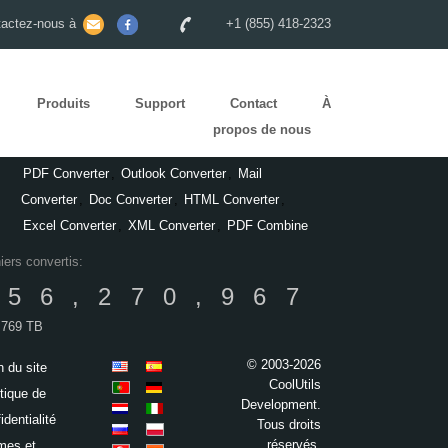
tactez-nous à
+1 (855) 418-2323
Produits
Support
Contact
À
propos de nous
PDF Converter
,
Outlook Converter
,
Mail
Converter
,
Doc Converter
,
HTML Converter
,
Excel Converter
,
XML Converter
,
PDF Combine
iers convertis:
156,270,967
,769 TB
© 2003-2026
n du site
CoolUtils
itique de
Development.
identialité
Tous droits
réservés.
mes et