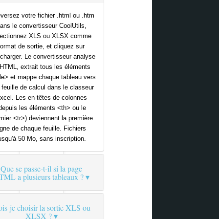
versez votre fichier .html ou .htm
ans le convertisseur CoolUtils,
lectionnez XLS ou XLSX comme
format de sortie, et cliquez sur
charger. Le convertisseur analyse
 HTML, extrait tous les éléments
le> et mappe chaque tableau vers
 feuille de calcul dans le classeur
xcel. Les en-têtes de colonnes
depuis les éléments <th> ou le
mier <tr>) deviennent la première
igne de chaque feuille. Fichiers
usqu'à 50 Mo, sans inscription.
Que se passe-t-il si la page
TML a plusieurs tableaux ?
is-je choisir la sortie XLS ou
XLSX ?