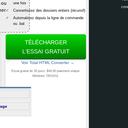
i ou
une fois
cond
ner
Convertissez des dossiers entiers (récursif)
Automatisez depuis la ligne de commande
ou .bat
TÉLÉCHARGER
L'ESSAI GRATUIT
Voir Total HTML Converter →
Essai gratuit de 30 jours. $49.90 paiement unique.
Windows 7/8/10/11.
page