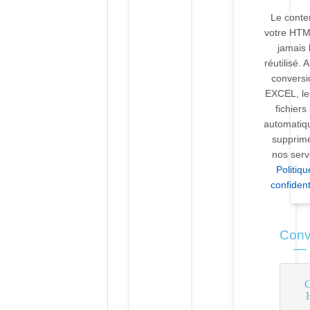
Le conte
votre HTM
jamais 
réutilisé. 
conversi
EXCEL, le
fichiers
automatiq
supprim
nos serv
Politiq
confident
Conv
— 
C