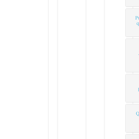
P
q
Q