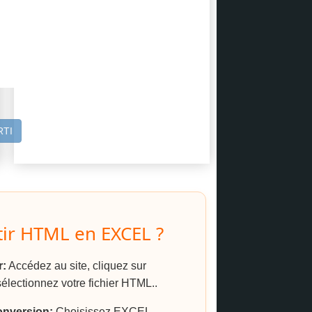
RTI
ir HTML en EXCEL ?
r:
Accédez au site, cliquez sur
sélectionnez votre fichier HTML..
conversion:
Choisissez EXCEL