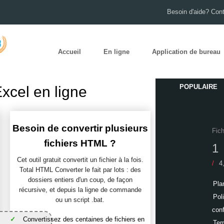
Besoin d'aide? Con
Accueil
En ligne
Application de bureau
POPULAIRE
xcel en ligne
Besoin de convertir plusieurs
Fich
fichiers HTML ?
Cet outil gratuit convertit un fichier à la fois.
/
4
Total HTML Converter le fait par lots : des
dossiers entiers d'un coup, de façon
Pla
récursive, et depuis la ligne de commande
Pol
ou un script .bat.
conf
Convertissez des centaines de fichiers en
Ter