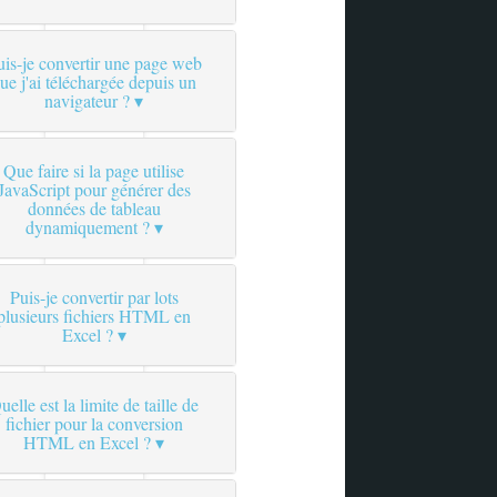
uis-je convertir une page web
ue j'ai téléchargée depuis un
navigateur ?
Que faire si la page utilise
JavaScript pour générer des
données de tableau
dynamiquement ?
Puis-je convertir par lots
plusieurs fichiers HTML en
Excel ?
uelle est la limite de taille de
fichier pour la conversion
HTML en Excel ?