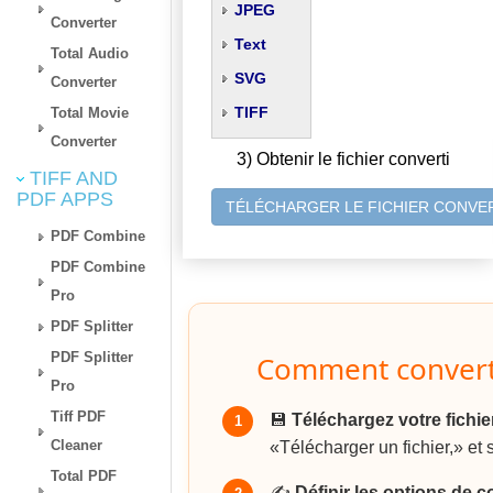
JPEG
Converter
Text
Total Audio
SVG
Converter
TIFF
Total Movie
Converter
3) Obtenir le fichier converti
TIFF AND
PDF APPS
TÉLÉCHARGER LE FICHIER CONVE
PDF Combine
PDF Combine
Pro
PDF Splitter
Comment convert
PDF Splitter
Pro
Tiff PDF
💾
Téléchargez votre fichie
1
Cleaner
«Télécharger un fichier,» et 
Total PDF
✍️
Définir les options de 