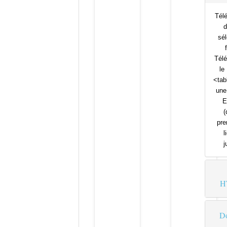
Télé
d
sé
Télé
le
<tab
une
E
(
pre
l
j
H
Do