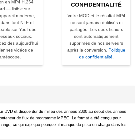
on en MP4 H.264
CONFIDENTIALITÉ
rd — lisible sur
appareil moderne,
Votre MOD et le résultat MP4
 dans tout NLE et
ne sont jamais réutilisés ni
geable sur YouTube
partagés. Les deux fichiers
réseaux sociaux.
sont automatiquement
ez dès aujourd'hui
supprimés de nos serveurs
iennes vidéos de
après la conversion.
Politique
améscope.
de confidentialité
.
sur DVD et disque dur du milieu des années 2000 au début des années
conteneur de flux de programme MPEG. Le format a été conçu pour
change, ce qui explique pourquoi il manque de prise en charge dans les