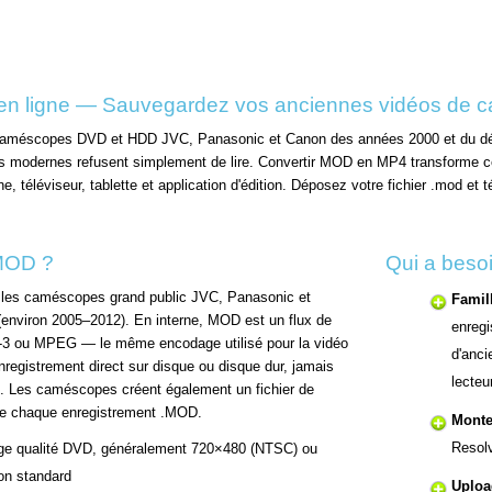
en ligne — Sauvegardez vos anciennes vidéos de c
caméscopes DVD et HDD JVC, Panasonic et Canon des années 2000 et du déb
iels modernes refusent simplement de lire. Convertir MOD en MP4 transforme
one, téléviseur, tablette et application d'édition. Déposez votre fichier .mo
 MOD ?
Qui a beso
r les caméscopes grand public JVC, Panasonic et
Famil
environ 2005–2012). En interne, MOD est un flux de
enregi
 ou MPEG — le même encodage utilisé pour la vidéo
d'anci
nregistrement direct sur disque ou disque dur, jamais
lecteu
e. Les caméscopes créent également un fichier de
de chaque enregistrement .MOD.
Monte
Resol
e qualité DVD, généralement 720×480 (NTSC) ou
on standard
Uploa