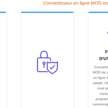
Convertisseur en ligne MOD e
F
D'U
Convertir
MOD de 
en ligne 
simple. Dé
.mod et
trans
progra
caméscop