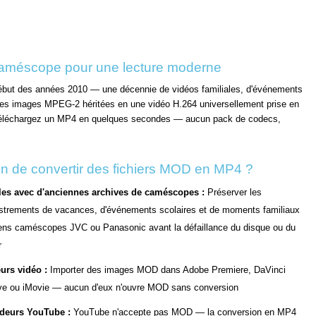
améscope pour une lecture moderne
ut des années 2010 — une décennie de vidéos familiales, d'événements
 ces images MPEG-2 héritées en une vidéo H.264 universellement prise en
d et téléchargez un MP4 en quelques secondes — aucun pack de codecs,
in de convertir des fichiers MOD en MP4 ?
les avec d'anciennes archives de caméscopes :
Préserver les
strements de vacances, d'événements scolaires et de moments familiaux
ens caméscopes JVC ou Panasonic avant la défaillance du disque ou du
r
urs vidéo :
Importer des images MOD dans Adobe Premiere, DaVinci
ve ou iMovie — aucun d'eux n'ouvre MOD sans conversion
deurs YouTube :
YouTube n'accepte pas MOD — la conversion en MP4