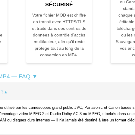
ou Can
SÉCURISÉ
standa
4
Votre fichier MOD est chiffré
chaque 
en transit avec HTTPS/TLS
éditable
et traité dans des centres de
téléchar
re
données à contrôle d'accès
ou les 
e
multifacteur, afin qu'il reste
Sauvegard
protégé tout au long de la
vos anc
conversion en MP4.
c
 MP4 — FAQ ▼
 ?
déo utilisé par les caméscopes grand public JVC, Panasonic et Canon basés 
t l'encodage vidéo MPEG-2 et l'audio Dolby AC-3 ou MPEG, stockés dans un 
AM ou disques durs internes — il n'a jamais été destiné à être un format d'é