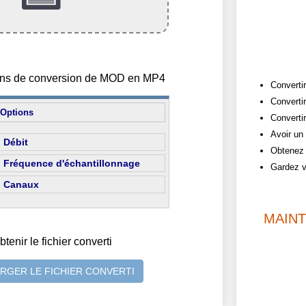
tions de conversion de MOD en MP4
Convertir
Converti
Options
Convertir
Avoir un
Débit
Obtenez 
Fréquence d'échantillonnage
Gardez v
Canaux
MAIN
btenir le fichier converti
RGER LE FICHIER CONVERTI