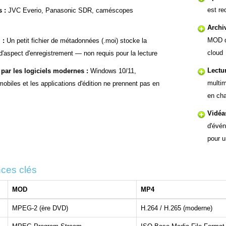
est re
 :
JVC Everio, Panasonic SDR, caméscopes
Archi
MOD d
 :
Un petit fichier de métadonnées (.moi) stocke la
cloud
t d'aspect d'enregistrement — non requis pour la lecture
Lectu
par les logiciels modernes :
Windows 10/11,
multim
biles et les applications d'édition ne prennent pas en
en ch
Vidéa
d'évé
pour u
ces clés
MOD
MP4
MPEG-2 (ère DVD)
H.264 / H.265 (moderne)