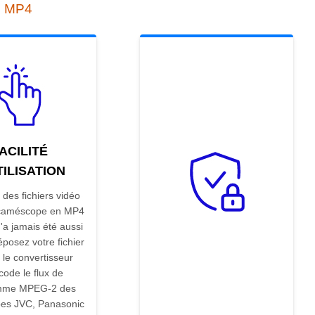
n MP4
ACILITÉ
TILISATION
 des fichiers vidéo
caméscope en MP4
n'a jamais été aussi
posez votre fichier
 le convertisseur
code le flux de
mme MPEG-2 des
es JVC, Panasonic