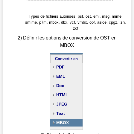
Types de fichiers autorisés: pst, ost, eml, msg, mime,
smime, p7m, mbox, dbx, vcf, vmbx, opf, asice, cpgz, lzh,
zcf
2) Définir les options de conversion de OST en
MBOX
Convertir en
PDF
EML
Doc
HTML
JPEG
Text
MBOX