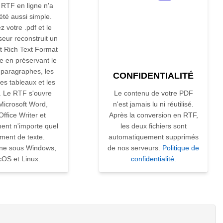
RTF en ligne n'a
été aussi simple.
 votre .pdf et le
seur reconstruit un
 Rich Text Format
e en préservant le
 paragraphes, les
CONFIDENTIALITÉ
les tableaux et les
. Le RTF s'ouvre
Le contenu de votre PDF
Microsoft Word,
n'est jamais lu ni réutilisé.
Office Writer et
Après la conversion en RTF,
ent n'importe quel
les deux fichiers sont
ement de texte.
automatiquement supprimés
ne sous Windows,
de nos serveurs.
Politique de
OS et Linux.
confidentialité
.