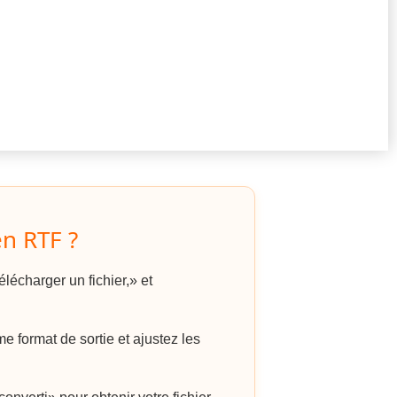
n RTF ?
lécharger un fichier,» et
format de sortie et ajustez les