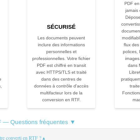
PDF en 
jamais 
Déposez
convertis
SÉCURISÉ
document
Les documents peuvent
modifiabl
inclure des informations
flux des
personnelles et
polices, 
professionnelles. Votre fichier
images
PDF est chiffré en transit
dans 
avec HTTPS/TLS et traité
Libre
e
dans des centres de
pratiquem
,
données à contrôle d'accès
trait
multifacteur lors de la
Fonction
conversion en RTF.
mac
 — Questions fréquentes ▼
tre converti en RTF ?