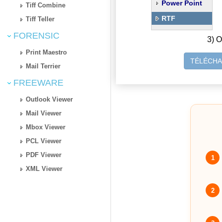
Power Point
Tiff Combine
RTF
Tiff Teller
FORENSIC
3) O
Print Maestro
TÉLÉCHA
Mail Terrier
FREEWARE
Outlook Viewer
Mail Viewer
Mbox Viewer
PCL Viewer
PDF Viewer
1
XML Viewer
2