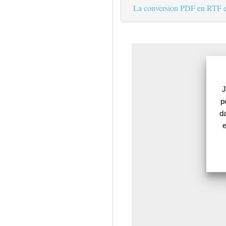
La conversion PDF en RTF e
J
p
d
e