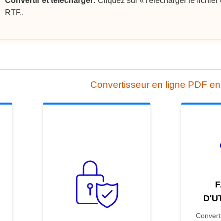
Convertir et télécharger:
Cliquez sur «Télécharger le fichier c
RTF..
Convertisseur en ligne PDF e
F
D'U
Convert