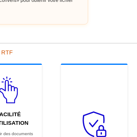
onverti» pour obtenir votre fichier
n RTF
ACILITÉ
TILISATION
ir des documents