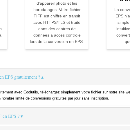
d'appareil photo et les
horodatages. Votre fichier
La conv
o
TIFF est chiffré en transit
EPS n'a
avec HTTPS/TLS et traité
simple
n
dans des centres de
intuiti
à
données à accès contrôlé
convert
lors de la conversion en EPS.
qu
en EPS gratuitement ?
itement avec Coolutils, téléchargez simplement votre fichier sur notre site 
n nombre limité de conversions gratuites par jour sans inscription.
F en EPS ?