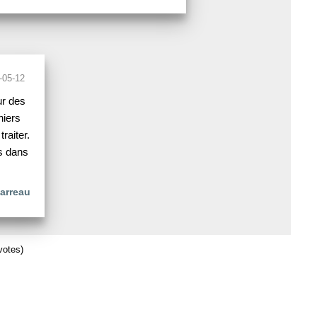
-05-12
ur des
hiers
raiter.
s dans
arreau
votes)