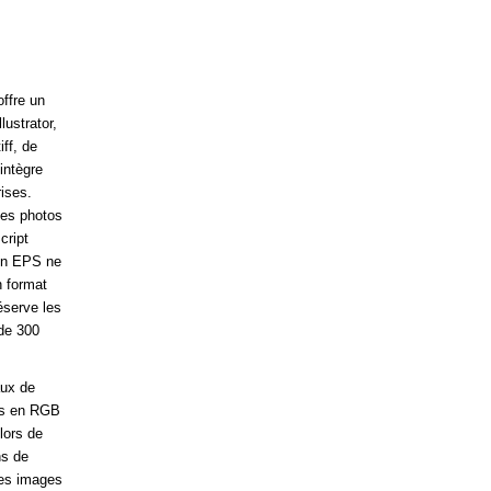
ffre un
ustrator,
ff, de
intègre
ises.
les photos
cript
 en EPS ne
n format
réserve les
de 300
aux de
és en RGB
lors de
ns de
les images