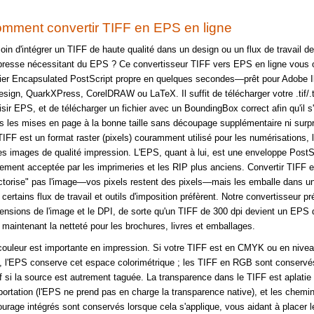
mment convertir TIFF en EPS en ligne
oin d'intégrer un TIFF de haute qualité dans un design ou un flux de travail de
presse nécessitant du EPS ? Ce convertisseur TIFF vers EPS en ligne vous o
hier Encapsulated PostScript propre en quelques secondes—prêt pour Adobe Ill
esign, QuarkXPress, CorelDRAW ou LaTeX. Il suffit de télécharger votre .tif/.ti
isir EPS, et de télécharger un fichier avec un BoundingBox correct afin qu'il s'
s les mises en page à la bonne taille sans découpage supplémentaire ni surpr
TIFF est un format raster (pixels) couramment utilisé pour les numérisations, 
les images de qualité impression. L'EPS, quant à lui, est une enveloppe PostS
gement acceptée par les imprimeries et les RIP plus anciens. Convertir TIFF
ctorise" pas l'image—vos pixels restent des pixels—mais les emballe dans u
certains flux de travail et outils d'imposition préfèrent. Notre convertisseur p
ensions de l'image et le DPI, de sorte qu'un TIFF de 300 dpi devient un EPS 
, maintenant la netteté pour les brochures, livres et emballages.
couleur est importante en impression. Si votre TIFF est en CMYK ou en nive
s, l'EPS conserve cet espace colorimétrique ; les TIFF en RGB sont conserv
f si la source est autrement taguée. La transparence dans le TIFF est aplatie 
xportation (l'EPS ne prend pas en charge la transparence native), et les chemi
ourage intégrés sont conservés lorsque cela s'applique, vous aidant à placer 