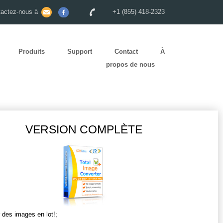
tactez-nous à
+1 (855) 418-2323
Produits
Support
Contact
À
propos de nous
VERSION COMPLÈTE
 des images en lot!;