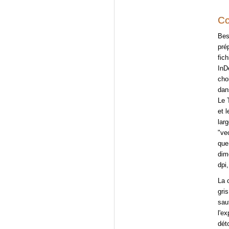
Co
Bes
pré
fic
InD
cho
dan
Le 
et 
lar
"ve
que 
dim
dpi
La 
gri
sau
l'e
dét