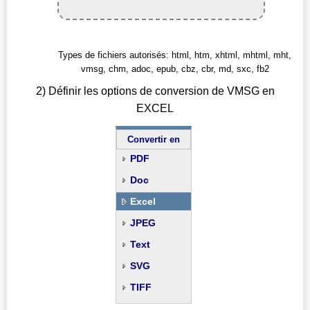
Types de fichiers autorisés: html, htm, xhtml, mhtml, mht,
vmsg, chm, adoc, epub, cbz, cbr, md, sxc, fb2
2) Définir les options de conversion de VMSG en
EXCEL
Convertir en
PDF
Doc
Excel
JPEG
Text
SVG
TIFF