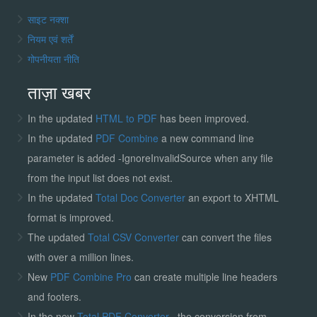
साइट नक्शा
नियम एवं शर्तें
गोपनीयता नीति
ताज़ा खबर
In the updated
HTML to PDF
has been improved.
In the updated
PDF Combine
a new command line
parameter is added -IgnoreInvalidSource when any file
from the input list does not exist.
In the updated
Total Doc Converter
an export to XHTML
format is improved.
The updated
Total CSV Converter
can convert the files
with over a million lines.
New
PDF Combine Pro
can create multiple line headers
and footers.
In the new
Total PDF Converter
, the conversion from