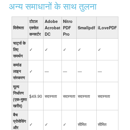
अन्य समाधानों के साथ तुलना
टोटल
Adobe
Nitro
विशेषता
एक्सेल
Acrobat
PDF
Smallpdf
iLovePDF
कनवर्टर
DC
Pro
चार्ट्स के
लिए
✓
✓
✓
✓
✓
समर्थन
कमांड
लाइन
✓
—
—
—
—
संस्करण
मूल्य
निर्धारण
$49.90
सदस्यता
सदस्यता
सदस्यता
सदस्यता
(एक-मुश्त
खरीद)
बैच
प्रोसेसिंग
✓
✓
✓
सीमित
सीमित
और