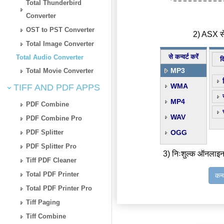
Total Thunderbird
Converter
OST to PST Converter
2) ASX से 
Total Image Converter
से कन्वर्ट करें
Total Audio Converter
व
MP3
Total Movie Converter
WMA
TIFF AND PDF APPS
MP4
PDF Combine
WAV
PDF Combine Pro
PDF Splitter
OGG
PDF Splitter Pro
3) निःशुल्क ऑनलाइन
Tiff PDF Cleaner
Total PDF Printer
कन्
Total PDF Printer Pro
Tiff Paging
Tiff Combine