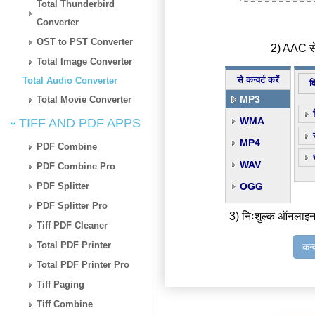
Total Thunderbird
Converter
OST to PST Converter
2) AAC से 
Total Image Converter
से कन्वर्ट करें
Total Audio Converter
व
MP3
Total Movie Converter
WMA
TIFF AND PDF APPS
MP4
PDF Combine
WAV
PDF Combine Pro
PDF Splitter
OGG
PDF Splitter Pro
3) निःशुल्क ऑनलाइन
Tiff PDF Cleaner
Total PDF Printer
कन्
Total PDF Printer Pro
Tiff Paging
Tiff Combine