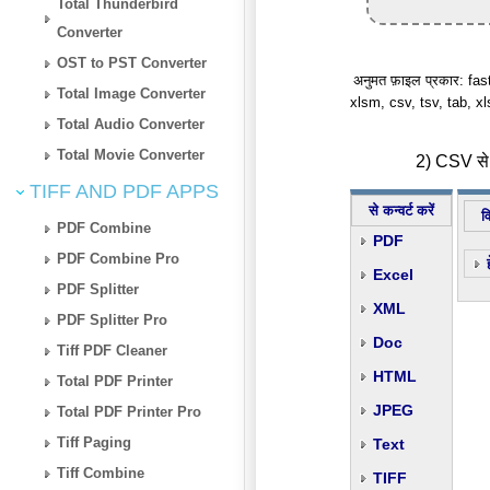
Total Thunderbird
Converter
OST to PST Converter
अनुमत फ़ाइल प्रकार: fast
Total Image Converter
xlsm, csv, tsv, tab, x
Total Audio Converter
Total Movie Converter
2) CSV से 
TIFF AND PDF APPS
से कन्वर्ट करें
व
PDF Combine
PDF
PDF Combine Pro
Excel
PDF Splitter
XML
PDF Splitter Pro
Doc
Tiff PDF Cleaner
HTML
Total PDF Printer
JPEG
Total PDF Printer Pro
Tiff Paging
Text
Tiff Combine
TIFF