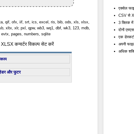
एक्सेल फाइल
CSV से XLS
a, qif, ofx, iif, srt, ics, excel, ris, bib, ods, xls, xlsx,
3 क्लिक में
lsb, xltx, xlr, pxl, qpw, wb3, wq1, dbf, wk3, 123, mdb,
दोनों एम
evtx, pages, numbers, sqlite
एक डेस्कटॉप
XLSX कन्वर्टर विकल्प सेट करें
अपनी फाइलों
अधिक शक्त
िकल्प
हेडर और फुटर