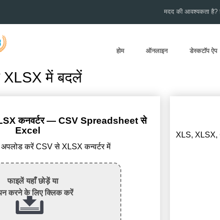
मदद की आवश्यकता है? हम
होम
ऑनलाइन
डेस्कटॉप ऐप
LSX में बदलें
 XLSX कनवर्टर — CSV Spreadsheet से
Excel
XLS, XLSX, O
पलोड करें CSV से XLSX कन्वर्टर में
फाइलें यहाँ छोड़ें या
न करने के लिए क्लिक करें