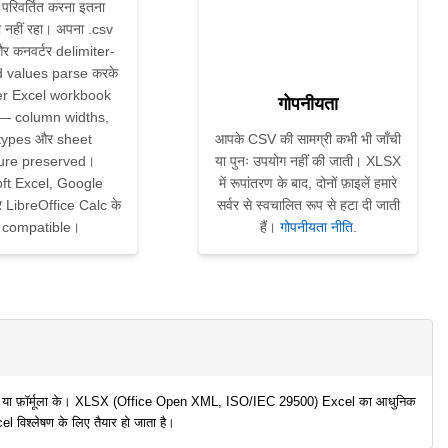
 परिवर्तित करना इतना
नहीं रहा। अपना .csv
 और कनवर्टर delimiter-
 values parse करके
er Excel workbook
गोपनीयता
 — column widths,
types और sheet
आपके CSV की सामग्री कभी भी जाँची
ture preserved।
या पुनः उपयोग नहीं की जाती। XLSX
ft Excel, Google
में रूपांतरण के बाद, दोनों फ़ाइलें हमारे
LibreOffice Calc के
सर्वर से स्वचालित रूप से हटा दी जाती
 compatible।
हैं।
गोपनीयता नीति
.
ई शीट या फ़ॉर्मूला के। XLSX (Office Open XML, ISO/IEC 29500) Excel का आधुनिक
cel विश्लेषण के लिए तैयार हो जाता है।