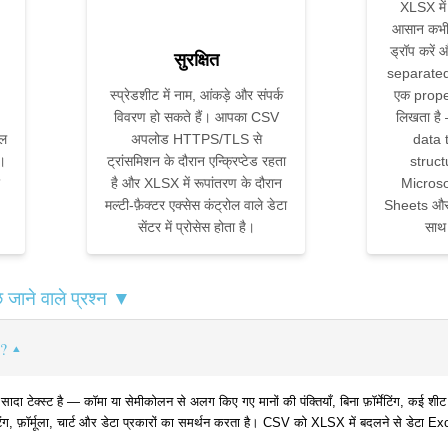
XLSX में
आसान कभी 
ड्रॉप करें
सुरक्षित
separated
स्प्रेडशीट में नाम, आंकड़े और संपर्क
एक prop
विवरण हो सकते हैं। आपका CSV
लिखता है
ॉल
अपलोड HTTPS/TLS से
data 
।
ट्रांसमिशन के दौरान एन्क्रिप्टेड रहता
struc
है और XLSX में रूपांतरण के दौरान
Microso
मल्टी-फ़ैक्टर एक्सेस कंट्रोल वाले डेटा
Sheets और 
सेंटर में प्रोसेस होता है।
साथ
ाने वाले प्रश्न ▼
ै?
ेक्स्ट है — कॉमा या सेमीकोलन से अलग किए गए मानों की पंक्तियाँ, बिना फ़ॉर्मेटिंग, क
्मेटिंग, फ़ॉर्मूला, चार्ट और डेटा प्रकारों का समर्थन करता है। CSV को XLSX में बदलने से डेटा Ex