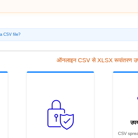
a CSV file?
ऑनलाइन CSV से XLSX रूपांतरण 
उपय
CSV sprea