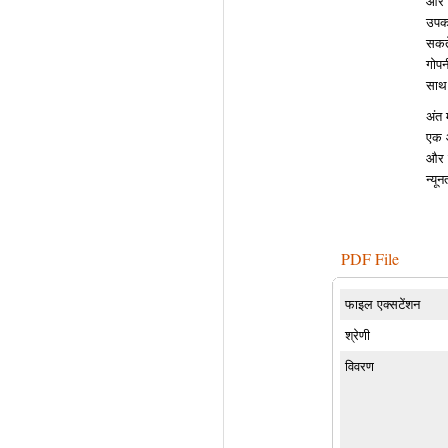
और स
उपकर
सकते
गोपन
साथ 
अंत 
एक आ
और स
न्यू
PDF File
फाइल एक्सटेंशन
श्रेणी
विवरण