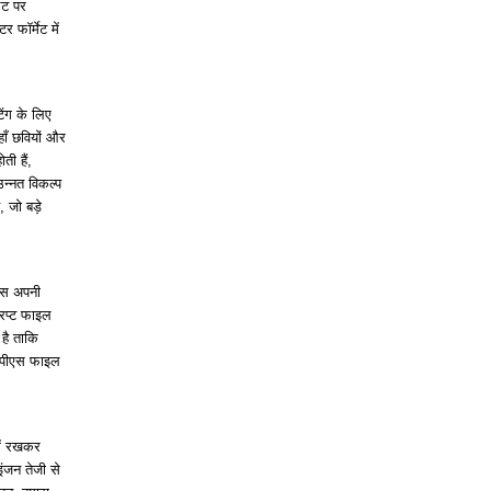
उट पर
 फॉर्मेट में
िंग के लिए
हाँ छवियों और
ी हैं,
उन्नत विकल्प
, जो बड़े
बस अपनी
रिप्ट फाइल
 है ताकि
ता पीएस फाइल
में रखकर
ंजन तेजी से