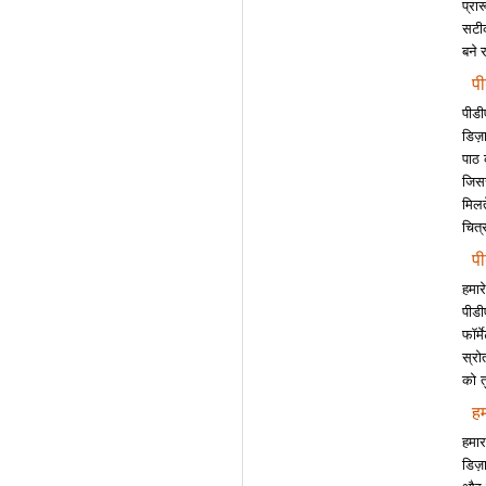
प्रा
सटीक
बने 
पी
पीडी
डिज़
पाठ 
जिसस
मिलत
चित्
पी
हमार
पीडी
फॉर्
स्रो
को त
ह
हमार
डिज़