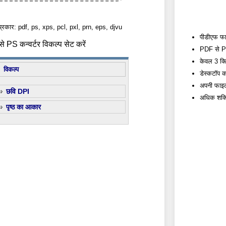
प्रकार: pdf, ps, xps, pcl, pxl, prn, eps, djvu
पीडीएफ फाइल
 PS कन्वर्टर विकल्प सेट करें
PDF से PS 
केवल 3 क्लि
विकल्प
डेस्कटॉप कन
अपनी फाइल्
छवि DPI
अधिक शक्त
पृष्ठ का आकार