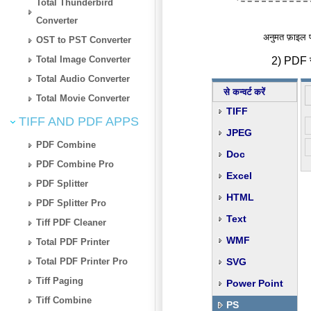
Total Thunderbird
Converter
अनुमत फ़ाइल 
OST to PST Converter
Total Image Converter
2) PDF से
Total Audio Converter
से कन्वर्ट करें
Total Movie Converter
TIFF
TIFF AND PDF APPS
JPEG
PDF Combine
Doc
PDF Combine Pro
Excel
PDF Splitter
HTML
PDF Splitter Pro
Text
Tiff PDF Cleaner
WMF
Total PDF Printer
Total PDF Printer Pro
SVG
Tiff Paging
Power Point
Tiff Combine
PS