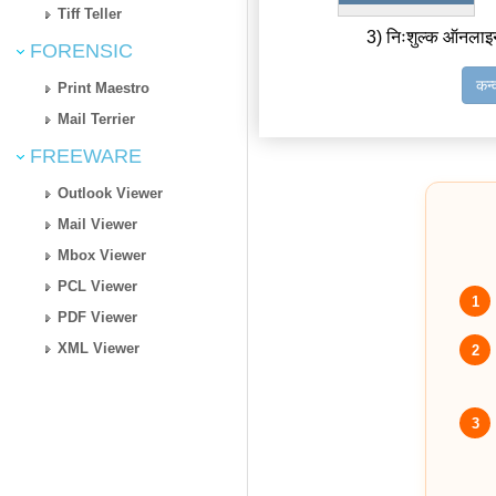
Tiff Teller
3) निःशुल्क ऑनलाइ
FORENSIC
कन्
Print Maestro
Mail Terrier
FREEWARE
Outlook Viewer
Mail Viewer
Mbox Viewer
PCL Viewer
1
PDF Viewer
XML Viewer
2
3