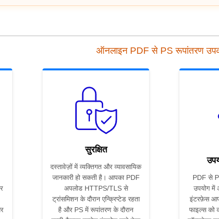
ऑनलाइन PDF से PS रूपांतरण उ
सुरक्षित
उपय
दस्तावेज़ों में व्यक्तिगत और व्यावसायिक
जानकारी हो सकती है। आपका PDF
PDF से PS
र
अपलोड HTTPS/TLS से
उपयोग में
ट्रांसमिशन के दौरान एन्क्रिप्टेड रहता
इंटरफ़ेस आप
और
है और PS में रूपांतरण के दौरान
फाइल्स को कन