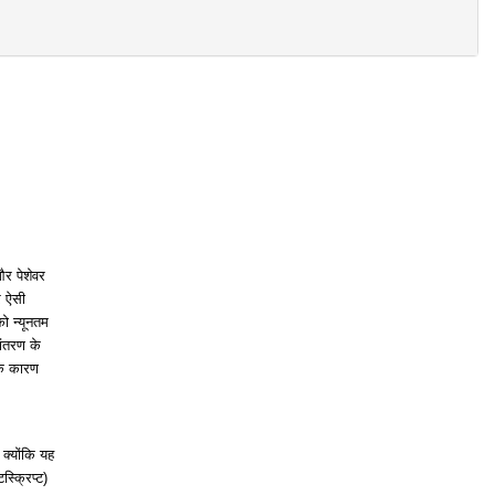
और पेशेवर
र ऐसी
को न्यूनतम
ांतरण के
के कारण
 क्योंकि यह
स्क्रिप्ट)