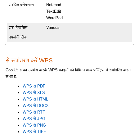
संबंधित प्रोग्राम्स
Notepad
TextEdit
WordPad
द्वारा विकसित
Various
उपयोगी लिंक
से रूपांतरण करें WPS
CoolUtils का उपयोग करके WPS फाइलों को विभिन्न अन्य फॉर्मेट्स में रूपांतरित करना
संभव है:
WPS से PDF
WPS से XLS
WPS से HTML
WPS से DOCX
WPS से RTF
WPS से JPG
WPS से PNG
WPS से TIFF