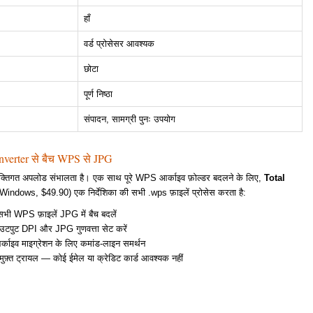
हाँ
वर्ड प्रोसेसर आवश्यक
छोटा
पूर्ण निष्ठा
संपादन, सामग्री पुनः उपयोग
verter से बैच WPS से JPG
यक्तिगत अपलोड संभालता है। एक साथ पूरे WPS आर्काइव फ़ोल्डर बदलने के लिए,
Total
Windows, $49.90) एक निर्देशिका की सभी .wps फ़ाइलें प्रोसेस करता है:
सभी WPS फ़ाइलें JPG में बैच बदलें
आउटपुट DPI और JPG गुणवत्ता सेट करें
 आर्काइव माइग्रेशन के लिए कमांड-लाइन समर्थन
ुफ़्त ट्रायल — कोई ईमेल या क्रेडिट कार्ड आवश्यक नहीं