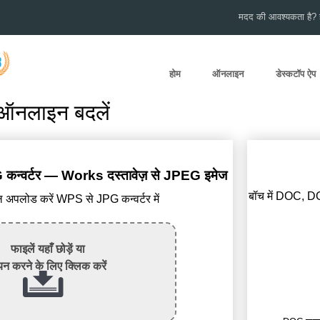
मदद की आवश्यकता है? हम
होम
ऑनलाइन
डेस्कटॉप ऐप
ऑनलाइन बदलें
कन्वर्टर — Works दस्तावेज़ से JPEG इमेज
बॉच में DOC, D
पलोड करें WPS से JPG कन्वर्टर में
फाइलें यहाँ छोड़ें या
न करने के लिए क्लिक करें