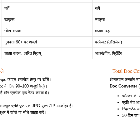
नहीं
नहीं
उत्कृष्ट
उत्कृष्ट
छोटा–मध्यम
मध्यम–बड़ा
गुणवत्ता 90+ पर अच्छी
परफेक्ट (लॉसलेस)
साझा करना, त्वरित प्रिव्यू
आर्काइविंग, प्रिंटिंग
ें
Total Doc Con
ps फ़ाइल अपलोड क्षेत्र पर खींचें।
ऑनलाइन कन्वर्टर व्
ेक्स्ट के लिए 90–100 अनुशंसित)।
Doc Converter
(
 और प्रत्येक पृष्ठ रेंडर करता है।
फ़ोल्डर की 
प्रति बैच 
आउटपुट प्रति पृष्ठ एक JPG युक्त ZIP आर्काइव है।
स्क्रिप्टेड
अर में खोलें या सीधे साझा करें।
30-दिन का म