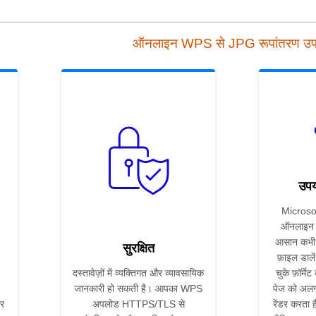
ऑनलाइन WPS से JPG रूपांतरण उ
उपय
Microso
ऑनलाइन J
आसान कभी 
सुरक्षित
फ़ाइल डाले
दस्तावेज़ों में व्यक्तिगत और व्यावसायिक
चुके फ़ॉर्मे
जानकारी हो सकती है। आपका WPS
पेज को अलग
र
अपलोड HTTPS/TLS से
रेंडर करता 