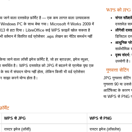
WPS को JPG मे
जाने वाला दस्तावेज़ फ़ॉर्मेट है — एक कम लागत वाला उत्पादकता
संगत सॉफ़्टव
 Windows PC के साथ बेचा गया। Microsoft ने Works 2009 में
दस्तावेज़ स
2013 से हटा दिया। LibreOffice कई WPS फ़ाइलें खोल सकता है
लीगेसी दस्ता
भी वर्तमान में वितरित वर्ड प्रोसेसर .wps लेखन का नेटिव समर्थन नहीं
डिजिटल दस्त
आधुनिक प्ले
सार्वभौमिक र
दृश्य संदर्भ:
ज
जाने वाला लॉसी इमेज फ़ॉर्मेट है, जो हर ब्राउज़र, इमेज व्यूअर,
उपयोगी है।
ारा समर्थित है। WPS दस्तावेज़ को JPG में बदलने से प्रत्येक पृष्ठ एक
गुणवत्ता सेटिंग
ट के रूप में संपादन योग्य नहीं होता, लेकिन किसी भी वर्ड प्रोसेसर
और साझा करने योग्य होता है।
JPG गुणवत्ता सेटिंग
गुणवत्ता 90 या उससे
आर्टिफैक्ट के कारण प
या WPS से PNG पर
र्मेट
WPS से JPG
WPS से PNG
रास्टर इमेज (लॉसी)
रास्टर इमेज (लॉसलेस)