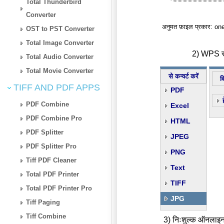
Total Thunderbird
Converter
अनुमत फ़ाइल प्रकार: on
OST to PST Converter
Total Image Converter
2) WPS से 
Total Audio Converter
Total Movie Converter
से कन्वर्ट करें
व
TIFF AND PDF APPS
PDF
PDF Combine
Excel
PDF Combine Pro
HTML
PDF Splitter
JPEG
PDF Splitter Pro
PNG
Tiff PDF Cleaner
Text
Total PDF Printer
TIFF
Total PDF Printer Pro
JPG
Tiff Paging
Tiff Combine
3) निःशुल्क ऑनलाइन