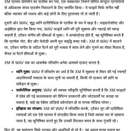
XM प्रारूप डेमोसीन का प्रतीक बन गया, एक सबकल्चर जिसने सीमित कंप्यूटर प्रणालियों
से अधिकतम संभव प्रदर्शन निकालने के लिए समर्पित किया। ये फाइलें सिर्फ संगीत नहीं
बल्कि नवाचार की भावना और कई लोगों के लिए पुरातनता भी ले जाती हैं।
दूसरी ओर WAV, शुद्ध ध्वनि प्रतिनिधित्व के प्रतीक के रूप में खड़ा है। माइक्रोसॉफ्ट और
आईबीएम द्वारा पेश किया गया, WAV फाइलें ध्वनि की पूरी सूक्ष्मता और गहराई को पकड़
सकती हैं, ट्रैकर संगीत की सीमाओं से मुक्त। वे अनकंप्रेस्ड होते हैं, यह सुनिश्चित करते हैं
कि प्रत्येक नोट, बीट और मेलोडी अपनी मूल समृद्धि बनाए रखें। XM से WAV में बदलने
पर, ट्रैकर संगीत के जटिल पैटर्न को पूरी भव्यता में सांस लेने और गूंजने का मौका मिलता है,
चैनल या पैटर्न सीमाओं से मुक्त।
XM से WAV तक का आकर्षक परिवर्तन अनेक आश्चर्य प्रकट करता है:
ध्वनि मुक्त:
WAV में परिवर्तन का अर्थ है कि XM में सूक्ष्मता से तैयार की गई रचनाएँ
अप्रतिस्पर्धी स्पष्टता के साथ सुनी जा सकती हैं, किसी भी प्रकार की हानि या
संपीड़न से मुक्त।
सार्वभौमिक अनुनाद:
WAV की व्यापक स्वीकृति सुनिश्चित करती है कि XM फाइलों
में एंबेड की गई कलात्मकता को विभिन्न उपकरणों और प्लेटफार्मों पर सराहा जा
सकता है, चाहे वह पेशेवर ऑडियो वर्कस्टेशन हों या मानक मीडिया प्लेयर।
इतिहास का संरक्षण:
XM को WAV में परिवर्तित करके, ट्रैकर युग की प्रतिष्ठित
रचनाओं को एक ऐसे प्रारूप में संग्रहीत किया जाता है जिसे व्यापक रूप से पहचाना
जाता है, यह सुनिश्चित करते हुए कि उनकी विरासत समय के साथ गूंजती रहे।
फिर भी, यह रूपांतरण सिर्फ प्रारूप और आवृत्तियों से परे है। यह अदम्य मानव भावना का