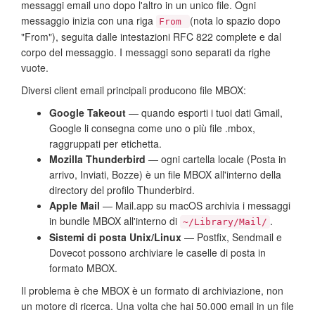
messaggi email uno dopo l'altro in un unico file. Ogni
messaggio inizia con una riga
(nota lo spazio dopo
From
"From"), seguita dalle intestazioni RFC 822 complete e dal
corpo del messaggio. I messaggi sono separati da righe
vuote.
Diversi client email principali producono file MBOX:
Google Takeout
— quando esporti i tuoi dati Gmail,
Google li consegna come uno o più file .mbox,
raggruppati per etichetta.
Mozilla Thunderbird
— ogni cartella locale (Posta in
arrivo, Inviati, Bozze) è un file MBOX all'interno della
directory del profilo Thunderbird.
Apple Mail
— Mail.app su macOS archivia i messaggi
in bundle MBOX all'interno di
.
~/Library/Mail/
Sistemi di posta Unix/Linux
— Postfix, Sendmail e
Dovecot possono archiviare le caselle di posta in
formato MBOX.
Il problema è che MBOX è un formato di archiviazione, non
un motore di ricerca. Una volta che hai 50.000 email in un file