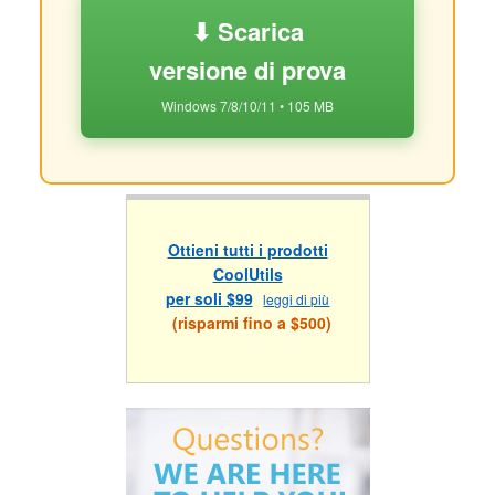
⬇ Scarica
versione di prova
Windows 7/8/10/11 • 105 MB
Ottieni tutti i prodotti
CoolUtils
per soli $99
leggi di più
(risparmi fino a $500)