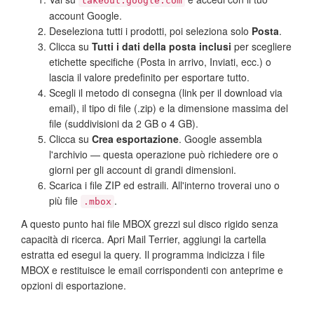
takeout.google.com
account Google.
Deseleziona tutti i prodotti, poi seleziona solo
Posta
.
Clicca su
Tutti i dati della posta inclusi
per scegliere
etichette specifiche (Posta in arrivo, Inviati, ecc.) o
lascia il valore predefinito per esportare tutto.
Scegli il metodo di consegna (link per il download via
email), il tipo di file (.zip) e la dimensione massima del
file (suddivisioni da 2 GB o 4 GB).
Clicca su
Crea esportazione
. Google assembla
l'archivio — questa operazione può richiedere ore o
giorni per gli account di grandi dimensioni.
Scarica i file ZIP ed estraili. All'interno troverai uno o
più file
.
.mbox
A questo punto hai file MBOX grezzi sul disco rigido senza
capacità di ricerca. Apri Mail Terrier, aggiungi la cartella
estratta ed esegui la query. Il programma indicizza i file
MBOX e restituisce le email corrispondenti con anteprime e
opzioni di esportazione.