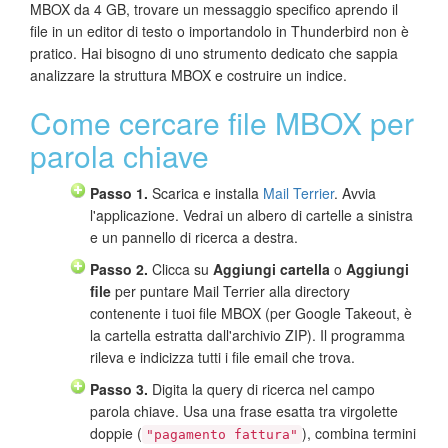
MBOX da 4 GB, trovare un messaggio specifico aprendo il
file in un editor di testo o importandolo in Thunderbird non è
pratico. Hai bisogno di uno strumento dedicato che sappia
analizzare la struttura MBOX e costruire un indice.
Come cercare file MBOX per
parola chiave
Passo 1.
Scarica e installa
Mail Terrier
. Avvia
l'applicazione. Vedrai un albero di cartelle a sinistra
e un pannello di ricerca a destra.
Passo 2.
Clicca su
Aggiungi cartella
o
Aggiungi
file
per puntare Mail Terrier alla directory
contenente i tuoi file MBOX (per Google Takeout, è
la cartella estratta dall'archivio ZIP). Il programma
rileva e indicizza tutti i file email che trova.
Passo 3.
Digita la query di ricerca nel campo
parola chiave. Usa una frase esatta tra virgolette
doppie (
), combina termini
"pagamento fattura"