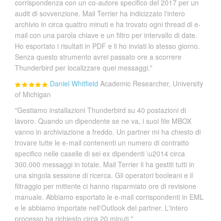
corrispondenza con un co-autore specifico del 2017 per un
audit di sovvenzione. Mail Terrier ha indicizzato l'intero
archivio in circa quattro minuti e ha trovato ogni thread di e-
mail con una parola chiave e un filtro per intervallo di date.
Ho esportato i risultati in PDF e li ho inviati lo stesso giorno.
Senza questo strumento avrei passato ore a scorrere
Thunderbird per localizzare quei messaggi."
Daniel Whitfield
Academic Researcher, University
of Michigan
"Gestiamo installazioni Thunderbird su 40 postazioni di
lavoro. Quando un dipendente se ne va, i suoi file MBOX
vanno in archiviazione a freddo. Un partner mi ha chiesto di
trovare tutte le e-mail contenenti un numero di contratto
specifico nelle caselle di sei ex dipendenti \u2014 circa
300.000 messaggi in totale. Mail Terrier li ha gestiti tutti in
una singola sessione di ricerca. Gli operatori booleani e il
filtraggio per mittente ci hanno risparmiato ore di revisione
manuale. Abbiamo esportato le e-mail corrispondenti in EML
e le abbiamo importate nell'Outlook del partner. L'intero
processo ha richiesto circa 20 minuti."