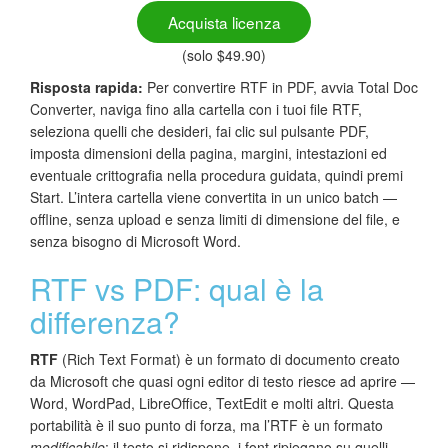
Acquista licenza
(solo $49.90)
Risposta rapida:
Per convertire RTF in PDF, avvia Total Doc
Converter, naviga fino alla cartella con i tuoi file RTF,
seleziona quelli che desideri, fai clic sul pulsante PDF,
imposta dimensioni della pagina, margini, intestazioni ed
eventuale crittografia nella procedura guidata, quindi premi
Start. L’intera cartella viene convertita in un unico batch —
offline, senza upload e senza limiti di dimensione del file, e
senza bisogno di Microsoft Word.
RTF vs PDF: qual è la
differenza?
RTF
(Rich Text Format) è un formato di documento creato
da Microsoft che quasi ogni editor di testo riesce ad aprire —
Word, WordPad, LibreOffice, TextEdit e molti altri. Questa
portabilità è il suo punto di forza, ma l’RTF è un formato
modificabile
: il testo si ridispone, i font ripiegano su quelli