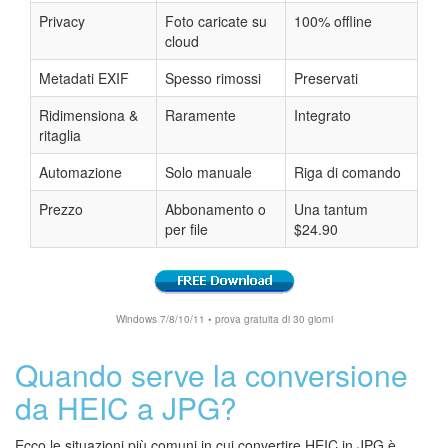
Privacy
Foto caricate su
100% offline
cloud
Metadati EXIF
Spesso rimossi
Preservati
Ridimensiona &
Raramente
Integrato
ritaglia
Automazione
Solo manuale
Riga di comando
Prezzo
Abbonamento o
Una tantum
per file
$24.90
Windows 7/8/10/11 • prova gratuita di 30 giorni
Quando serve la conversione
da HEIC a JPG?
Ecco le situazioni più comuni in cui convertire HEIC in JPG è