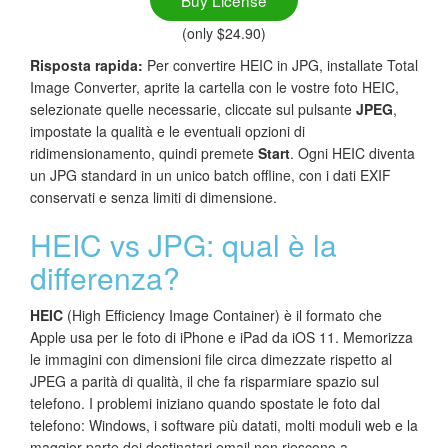
Buy License
(only $24.90)
Risposta rapida:
Per convertire HEIC in JPG, installate Total
Image Converter, aprite la cartella con le vostre foto HEIC,
selezionate quelle necessarie, cliccate sul pulsante
JPEG
,
impostate la qualità e le eventuali opzioni di
ridimensionamento, quindi premete
Start
. Ogni HEIC diventa
un JPG standard in un unico batch offline, con i dati EXIF
conservati e senza limiti di dimensione.
HEIC vs JPG: qual è la
differenza?
HEIC
(High Efficiency Image Container) è il formato che
Apple usa per le foto di iPhone e iPad da iOS 11. Memorizza
le immagini con dimensioni file circa dimezzate rispetto al
JPEG a parità di qualità, il che fa risparmiare spazio sul
telefono. I problemi iniziano quando spostate le foto dal
telefono: Windows, i software più datati, molti moduli web e la
maggior parte dei destinatari email non riescono a