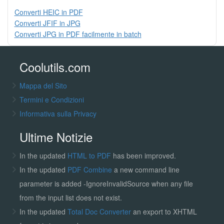
Converti HEIC in PDF
Converti JFIF in JPG
Converti JPG in PDF facilmente in batch
Coolutils.com
Mappa del Sito
Termini e Condizioni
Informativa sulla Privacy
Ultime Notizie
In the updated
HTML to PDF
has been improved.
In the updated
PDF Combine
a new command line
parameter is added -IgnoreInvalidSource when any file
from the input list does not exist.
In the updated
Total Doc Converter
an export to XHTML