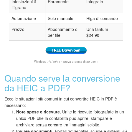
Intestazioni &
Raramente
Integrato
filigrane
Automazione
Solo manuale
Riga di comando
Prezzo
Abbonamento o
Una tantum
per file
$24.90
Windows 7/8/10/11 • prova gratuita di 30 giorni
Quando serve la conversione
da HEIC a PDF?
Ecco le situazioni più comuni in cui convertire HEIC in PDF è
necessario:
Note spese e ricevute.
Unite le ricevute fotografate in un
unico PDF che la contabilità può aprire, stampare e
archiviare senza cercare tra immagini sciolte.
Inviare documenti.
Portali governativi, scuole e sistemi HR