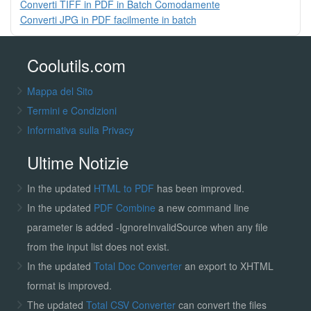
Converti TIFF in PDF in Batch Comodamente
Converti JPG in PDF facilmente in batch
Coolutils.com
Mappa del Sito
Termini e Condizioni
Informativa sulla Privacy
Ultime Notizie
In the updated
HTML to PDF
has been improved.
In the updated
PDF Combine
a new command line
parameter is added -IgnoreInvalidSource when any file
from the input list does not exist.
In the updated
Total Doc Converter
an export to XHTML
format is improved.
The updated
Total CSV Converter
can convert the files