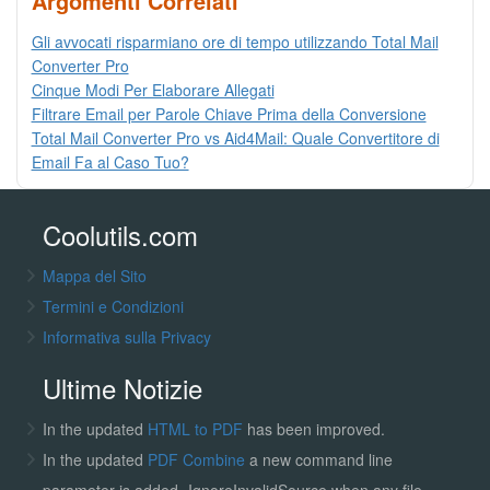
Argomenti Correlati
Gli avvocati risparmiano ore di tempo utilizzando Total Mail
Converter Pro
Cinque Modi Per Elaborare Allegati
Filtrare Email per Parole Chiave Prima della Conversione
Total Mail Converter Pro vs Aid4Mail: Quale Convertitore di
Email Fa al Caso Tuo?
Coolutils.com
Mappa del Sito
Termini e Condizioni
Informativa sulla Privacy
Ultime Notizie
In the updated
HTML to PDF
has been improved.
In the updated
PDF Combine
a new command line
parameter is added -IgnoreInvalidSource when any file