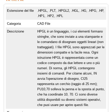
Estensione del file
.HPGL, .PLT, .HPGL2, .HGL, .HG, .HPG, .HP,
.HP1, .HP2, .HPL
Categoria
CAD File
Descrizione
HPGL è un linguaggio, i cui elementi formano
stringhe, che sono inviate a una stampante e
le comandano di disegnare oggetti lineari (non
tratteggiati). I file HPGL sono apprezzati per le
dimensioni compatte e la facile resa. Ogni
istruzione HPGL è rappresentata come un
codice composto da due lettere e uno o più
numeri. Di norma, gli HPGL contengono
insiemi di comandi. Per citarne alcuni, IN
avvia l'operazione di disegno, CI25
rappresenta un cerchio (raggio di 25 mm);
PU10,70 solleva la penna e la sposta al punto,
che ha coordinate 10, 70. Ci sono diverse
utilità disponibili su diversi sistemi operativi,
che puoi usare per aprire questi file.