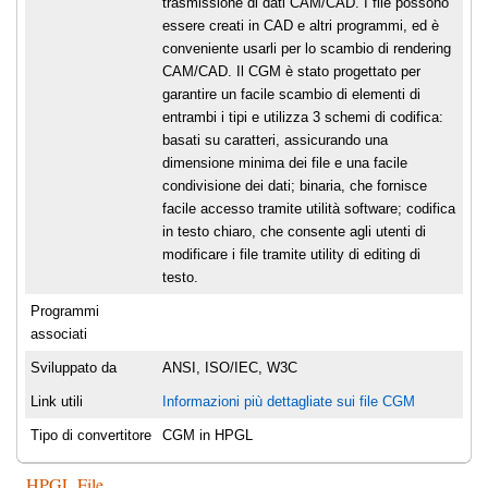
trasmissione di dati CAM/CAD. I file possono
essere creati in CAD e altri programmi, ed è
conveniente usarli per lo scambio di rendering
CAM/CAD. Il CGM è stato progettato per
garantire un facile scambio di elementi di
entrambi i tipi e utilizza 3 schemi di codifica:
basati su caratteri, assicurando una
dimensione minima dei file e una facile
condivisione dei dati; binaria, che fornisce
facile accesso tramite utilità software; codifica
in testo chiaro, che consente agli utenti di
modificare i file tramite utility di editing di
testo.
Programmi
associati
Sviluppato da
ANSI, ISO/IEC, W3C
Link utili
Informazioni più dettagliate sui file CGM
Tipo di convertitore
CGM in HPGL
HPGL File