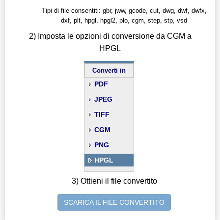
Tipi di file consentiti: gbr, jww, gcode, cut, dwg, dwf, dwfx,
dxf, plt, hpgl, hpgl2, plo, cgm, step, stp, vsd
2) Imposta le opzioni di conversione da CGM a
HPGL
Converti in
PDF
JPEG
TIFF
CGM
PNG
HPGL
3) Ottieni il file convertito
SCARICA IL FILE CONVERTITO