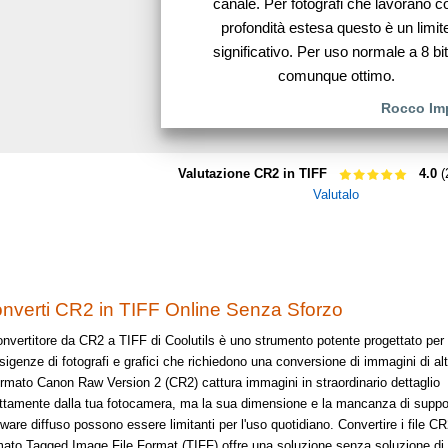
canale. Per fotografi che lavorano c
profondità estesa questo è un limit
significativo. Per uso normale a 8 bit
comunque ottimo.
Rocco Imp
Valutazione CR2 in TIFF
4.0
(
Valutalo
nverti CR2 in TIFF Online Senza Sforzo
convertitore da CR2 a TIFF di Coolutils è uno strumento potente progettato per
sigenze di fotografi e grafici che richiedono una conversione di immagini di alt
formato Canon Raw Version 2 (CR2) cattura immagini in straordinario dettaglio
ettamente dalla tua fotocamera, ma la sua dimensione e la mancanza di suppo
ware diffuso possono essere limitanti per l'uso quotidiano. Convertire i file CR
mato Tagged Image File Format (TIFF) offre una soluzione senza soluzione di 