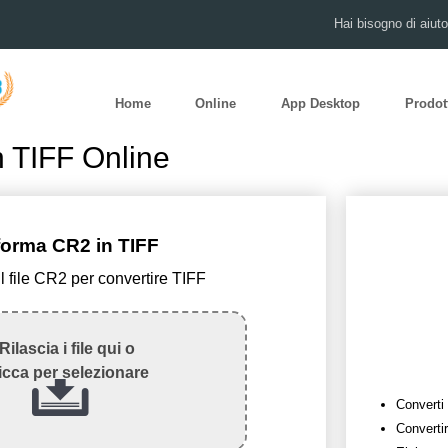
Hai bisogno di aiut
Home
Online
App Desktop
Prodot
n TIFF Online
forma CR2 in TIFF
il file CR2 per convertire TIFF
Rilascia i file qui o
icca per selezionare
Converti
Convertir