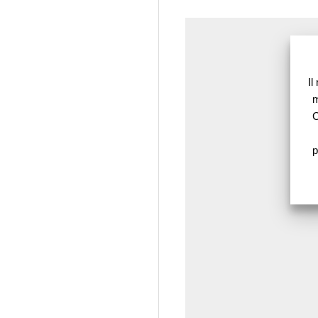
Il
m
C
p