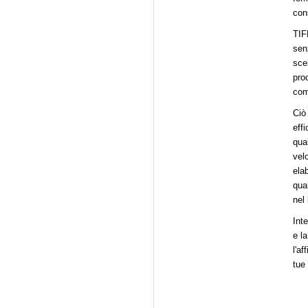
con
TIF
sen
sce
pro
com
Ciò
effi
qua
vel
elab
qual
nel 
Int
e l
l'af
tue