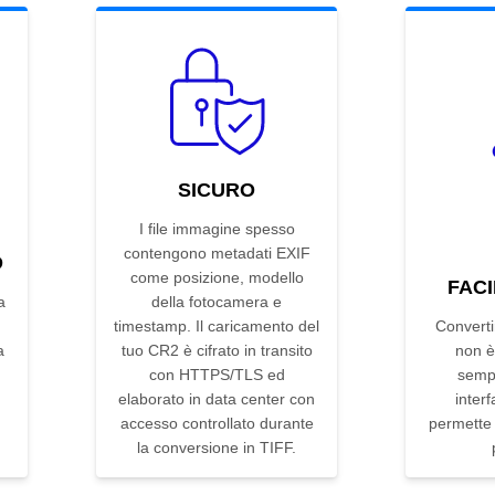
SICURO
I file immagine spesso
contengono metadati EXIF
D
come posizione, modello
FACI
a
della fotocamera e
n
timestamp. Il caricamento del
Convert
a
tuo CR2 è cifrato in transito
non è
con HTTPS/TLS ed
sempl
elaborato in data center con
interf
accesso controllato durante
permette d
la conversione in TIFF.