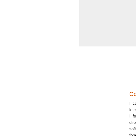
Co
Il 
le e
Il 
dir
soft
for