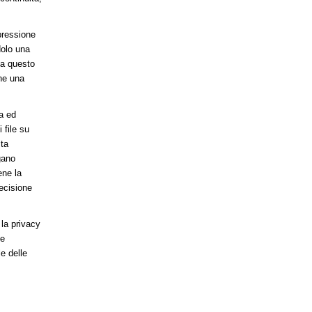
pressione
dolo una
ca questo
ne una
va ed
 file su
lta
gano
ene la
recisione
 la privacy
 e
le delle