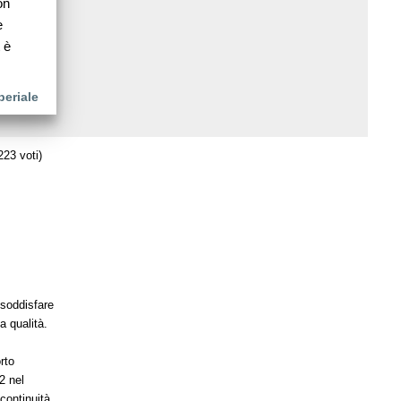
on
e
 è
eriale
223 voti)
 soddisfare
a qualità.
rto
2 nel
continuità,