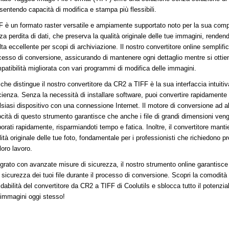
sentendo capacità di modifica e stampa più flessibili.
F è un formato raster versatile e ampiamente supportato noto per la sua com
za perdita di dati, che preserva la qualità originale delle tue immagini, renden
lta eccellente per scopi di archiviazione. Il nostro convertitore online semplifi
cesso di conversione, assicurando di mantenere ogni dettaglio mentre si ottie
patibilità migliorata con vari programmi di modifica delle immagini.
 che distingue il nostro convertitore da CR2 a TIFF è la sua interfaccia intuiti
cienza. Senza la necessità di installare software, puoi convertire rapidamente i
lsiasi dispositivo con una connessione Internet. Il motore di conversione ad a
ocità di questo strumento garantisce che anche i file di grandi dimensioni ven
orati rapidamente, risparmiandoti tempo e fatica. Inoltre, il convertitore manti
ità originale delle tue foto, fondamentale per i professionisti che richiedono p
loro lavoro.
egrato con avanzate misure di sicurezza, il nostro strumento online garantisce
a sicurezza dei tuoi file durante il processo di conversione. Scopri la comodità
fidabilità del convertitore da CR2 a TIFF di Coolutils e sblocca tutto il potenzia
 immagini oggi stesso!