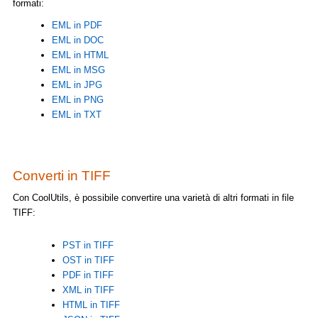
formati:
EML in PDF
EML in DOC
EML in HTML
EML in MSG
EML in JPG
EML in PNG
EML in TXT
Converti in TIFF
Con CoolUtils, è possibile convertire una varietà di altri formati in file
TIFF:
PST in TIFF
OST in TIFF
PDF in TIFF
XML in TIFF
HTML in TIFF