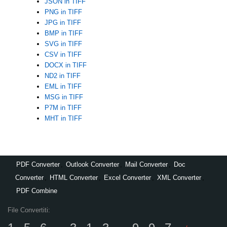
JSON in TIFF
PNG in TIFF
JPG in TIFF
BMP in TIFF
SVG in TIFF
CSV in TIFF
DOCX in TIFF
ND2 in TIFF
EML in TIFF
MSG in TIFF
P7M in TIFF
MHT in TIFF
PDF Converter
,
Outlook Converter
,
Mail Converter
,
Doc
Converter
,
HTML Converter
,
Excel Converter
,
XML Converter
,
PDF Combine
File Convertiti: