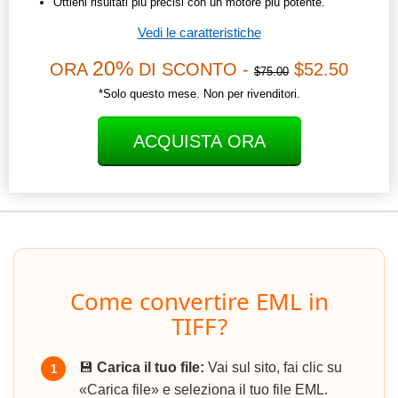
Ottieni risultati più precisi con un motore più potente.
Vedi le caratteristiche
20%
ORA
DI SCONTO -
$52.50
$75.00
*Solo questo mese. Non per rivenditori.
ACQUISTA ORA
Come convertire EML in
TIFF?
💾
Carica il tuo file:
Vai sul sito, fai clic su
1
«Carica file» e seleziona il tuo file EML.