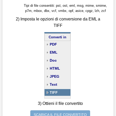
Tipi di file consentiti: pst, ost, eml, msg, mime, smime,
p7m, mbox, dbx, vcf, vmbx, opf, asice, cpgz, lzh, zcf
2) Imposta le opzioni di conversione da EML a
TIFF
Converti in
PDF
EML
Doc
HTML
JPEG
Text
TIFF
3) Ottieni il file convertito
SCARICA IL FILE CONVERTITO