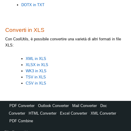
DOTX in TXT
Converti in XLS
Con CoolUtils, è possibile convertire una varietà di altri formati in file
XLS:
XML in XLS
XLSX in XLS
WK3 in XLS
TSV in XLS
CSV in XLS
PDF Converter
,
Outlook Converter
,
Mail Converter
,
Doc
Converter
,
HTML Converter
,
Excel Converter
,
XML Converter
,
PDF Combine