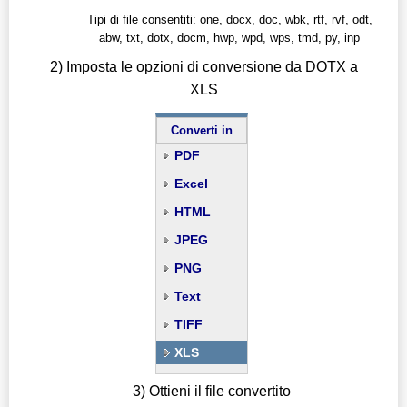
Tipi di file consentiti: one, docx, doc, wbk, rtf, rvf, odt,
abw, txt, dotx, docm, hwp, wpd, wps, tmd, py, inp
2) Imposta le opzioni di conversione da DOTX a
XLS
Converti in
PDF
Excel
HTML
JPEG
PNG
Text
TIFF
XLS
3) Ottieni il file convertito