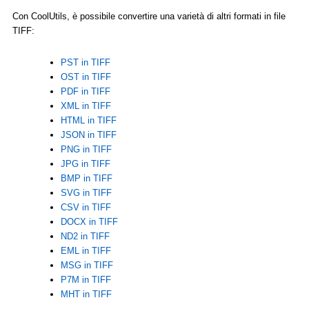
Con CoolUtils, è possibile convertire una varietà di altri formati in file
TIFF:
PST in TIFF
OST in TIFF
PDF in TIFF
XML in TIFF
HTML in TIFF
JSON in TIFF
PNG in TIFF
JPG in TIFF
BMP in TIFF
SVG in TIFF
CSV in TIFF
DOCX in TIFF
ND2 in TIFF
EML in TIFF
MSG in TIFF
P7M in TIFF
MHT in TIFF