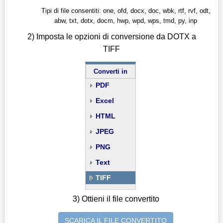
Tipi di file consentiti: one, ofd, docx, doc, wbk, rtf, rvf, odt,
abw, txt, dotx, docm, hwp, wpd, wps, tmd, py, inp
2) Imposta le opzioni di conversione da DOTX a
TIFF
Converti in
PDF
Excel
HTML
JPEG
PNG
Text
TIFF
3) Ottieni il file convertito
SCARICA IL FILE CONVERTITO